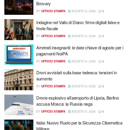
Brovary
BY
UFFICIO STAMPA
AGOSTO 8, 2026
0
Indagine nel Vallo di Diano: firme digitali false e
frode fiscale
BY
UFFICIO STAMPA
AGOSTO 8, 2026
0
Arretrati insegnanti: le date chiave di agosto per i
pagamenti NoiPA
BY
UFFICIO STAMPA
AGOSTO 8, 2026
0
Droni avvistati sulla base tedesca: tensioni in
aumento
BY
UFFICIO STAMPA
AGOSTO 8, 2026
0
Drone esplosivo all’aeroporto di Lipsia, Berlino
accusa Mosca: la Russia nega
BY
UFFICIO STAMPA
AGOSTO 8, 2026
0
Italia: Nuovo Ruolo per la Sicurezza Cibernetica
Militare