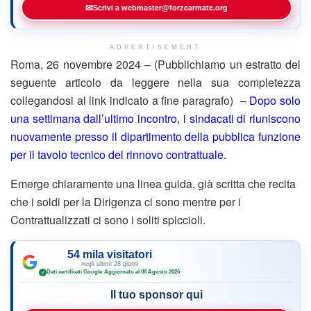
✉
Scrivi a webmaster@forzearmate.org
ADVERTISEMENT
Roma, 26 novembre 2024 – (Pubblichiamo un estratto del
seguente articolo da leggere nella sua completezza
collegandosi al link indicato a fine paragrafo) –
Dopo solo
una settimana dall’ultimo incontro, i sindacati di riuniscono
nuovamente presso il dipartimento della pubblica funzione
per il tavolo tecnico del rinnovo contrattuale.
Emerge chiaramente una linea guida, già scritta che recita
che i soldi per la Dirigenza ci sono mentre per i
Contrattualizzati ci sono i soliti spiccioli.
54 mila visitatori
negli ultimi 28 giorni
Dati certificati Google
·
Aggiornato al 08 Agosto 2026
✓
Il tuo sponsor qui