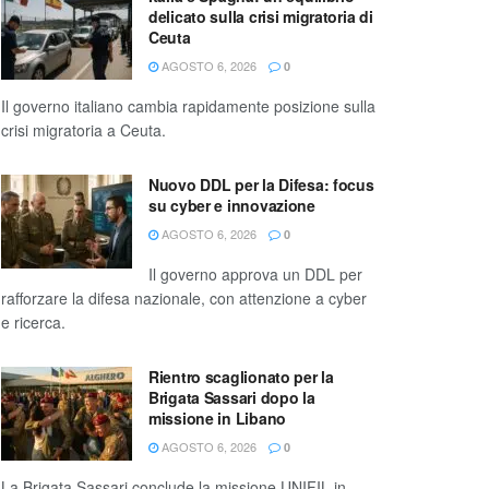
delicato sulla crisi migratoria di
Ceuta
AGOSTO 6, 2026
0
Il governo italiano cambia rapidamente posizione sulla
crisi migratoria a Ceuta.
Nuovo DDL per la Difesa: focus
su cyber e innovazione
AGOSTO 6, 2026
0
Il governo approva un DDL per
rafforzare la difesa nazionale, con attenzione a cyber
e ricerca.
Rientro scaglionato per la
Brigata Sassari dopo la
missione in Libano
AGOSTO 6, 2026
0
La Brigata Sassari conclude la missione UNIFIL in