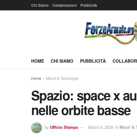
Chi Siamo
Collaborazioni
Pubblicità
HOME
CHI SIAMO
PUBBLICITÀ
COLLABOR
Home
Mezzi & Tecnologia
Spazio: space x a
nelle orbite basse
by
Ufficio Stampa
Marzo 6, 2026
in
Mezzi & 