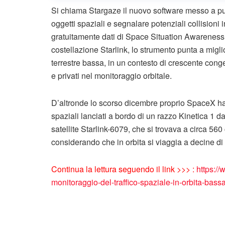
Si chiama Stargaze il nuovo software messo a pu
oggetti spaziali e segnalare potenziali collision
gratuitamente dati di Space Situation Awareness (S
costellazione Starlink, lo strumento punta a miglio
terrestre bassa, in un contesto di crescente conges
e privati nel monitoraggio orbitale.
D’altronde lo scorso dicembre proprio SpaceX ha a
spaziali lanciati a bordo di un razzo Kinetica 1 d
satellite Starlink-6079, che si trovava a circa 560
considerando che in orbita si viaggia a decine di m
Continua la lettura seguendo il link >>> :
https://
monitoraggio-del-traffico-spaziale-in-orbita-bassa