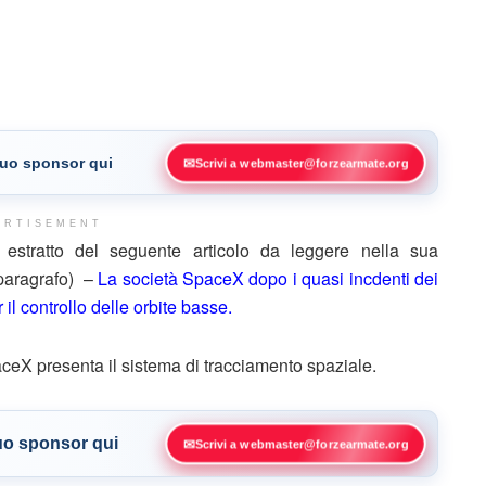
 tuo sponsor qui
✉
Scrivi a webmaster@forzearmate.org
ERTISEMENT
stratto del seguente articolo da leggere nella sua
 paragrafo) –
La società SpaceX dopo i quasi incdenti dei
l controllo delle orbite basse.
paceX presenta il sistema di tracciamento spaziale.
tuo sponsor qui
✉
Scrivi a webmaster@forzearmate.org