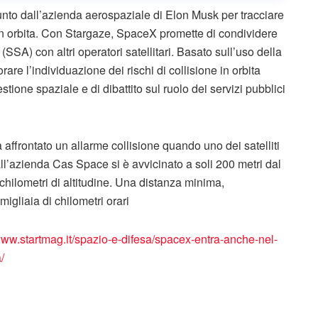
nto dall’azienda aerospaziale di Elon Musk per tracciare
i in orbita. Con Stargaze, SpaceX promette di condividere
SA) con altri operatori satellitari. Basato sull’uso della
rare l’individuazione dei rischi di collisione in orbita
tione spaziale e di dibattito sul ruolo dei servizi pubblici
ffrontato un allarme collisione quando uno dei satelliti
all’azienda Cas Space si è avvicinato a soli 200 metri dal
 chilometri di altitudine. Una distanza minima,
igliaia di chilometri orari
www.startmag.it/spazio-e-difesa/spacex-entra-anche-nel-
/