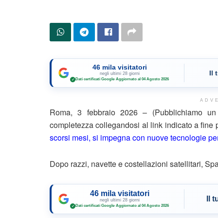
46 mila visitatori
Il
negli ultimi 28 giorni
Dati certificati Google
·
Aggiornato al 04 Agosto 2026
✓
ADV
Roma, 3 febbraio 2026 – (Pubblichiamo un e
completezza collegandosi al link indicato a fine
scorsi mesi, si impegna con nuove tecnologie per i
Dopo razzi, navette e costellazioni satellitari, S
46 mila visitatori
Il 
negli ultimi 28 giorni
Dati certificati Google
·
Aggiornato al 04 Agosto 2026
✓