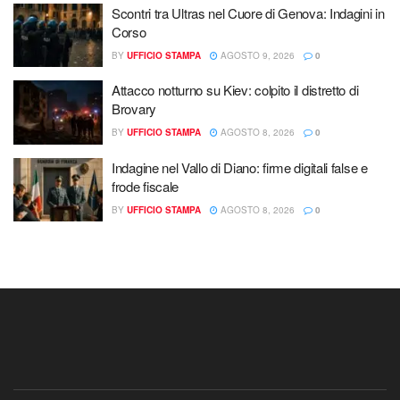
Scontri tra Ultras nel Cuore di Genova: Indagini in
Corso
BY
UFFICIO STAMPA
AGOSTO 9, 2026
0
Attacco notturno su Kiev: colpito il distretto di
Brovary
BY
UFFICIO STAMPA
AGOSTO 8, 2026
0
Indagine nel Vallo di Diano: firme digitali false e
frode fiscale
BY
UFFICIO STAMPA
AGOSTO 8, 2026
0