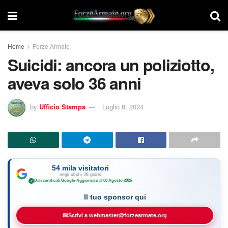
Home
Forze Armate
Suicidi: ancora un poliziotto,
aveva solo 36 anni
by
Ufficio Stampa
Luglio 8, 2024
54 mila visitatori
negli ultimi 28 giorni
Dati certificati Google
·
Aggiornato al 08 Agosto 2026
✓
Il tuo sponsor qui
✉
Scrivi a webmaster@forzearmate.org