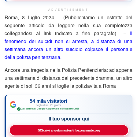
ADVERTISEMENT
Roma, 8 luglio 2024 – (Pubblichiamo un estratto del
seguente articolo da leggere nella sua completezza
collegandosi al link indicato a fine paragrafo) –
Il
fenomeno dei suicidi non si arresta, a distanza di una
settimana ancora un altro suicidio colpisce il personale
della polizia penitenziaria.
Ancora una tragedia nella Polizia Penitenziaria: ad appena
una settimana di distanza dal precedente dramma, un altro
agente di soli 36 anni si toglie la poliziavita a Roma
54 mila visitatori
negli ultimi 28 giorni
Dati certificati Google
·
Aggiornato al 08 Agosto 2026
✓
Il tuo sponsor qui
✉
Scrivi a webmaster@forzearmate.org