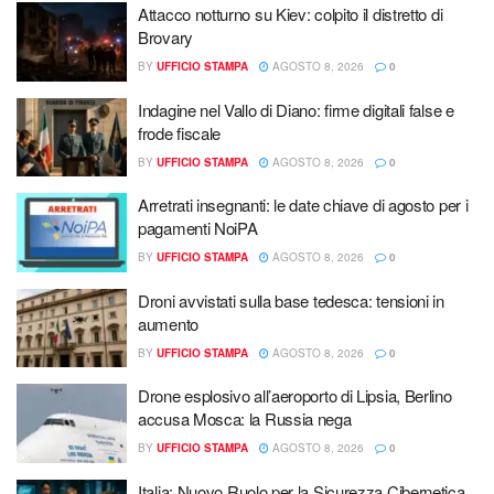
Attacco notturno su Kiev: colpito il distretto di
Brovary
BY
UFFICIO STAMPA
AGOSTO 8, 2026
0
Indagine nel Vallo di Diano: firme digitali false e
frode fiscale
BY
UFFICIO STAMPA
AGOSTO 8, 2026
0
Arretrati insegnanti: le date chiave di agosto per i
pagamenti NoiPA
BY
UFFICIO STAMPA
AGOSTO 8, 2026
0
Droni avvistati sulla base tedesca: tensioni in
aumento
BY
UFFICIO STAMPA
AGOSTO 8, 2026
0
Drone esplosivo all’aeroporto di Lipsia, Berlino
accusa Mosca: la Russia nega
BY
UFFICIO STAMPA
AGOSTO 8, 2026
0
Italia: Nuovo Ruolo per la Sicurezza Cibernetica