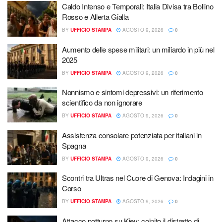
Caldo Intenso e Temporali: Italia Divisa tra Bollino
Rosso e Allerta Gialla
BY
UFFICIO STAMPA
AGOSTO 9, 2026
0
Aumento delle spese militari: un miliardo in più nel
2025
BY
UFFICIO STAMPA
AGOSTO 9, 2026
0
Nonnismo e sintomi depressivi: un riferimento
scientifico da non ignorare
BY
UFFICIO STAMPA
AGOSTO 9, 2026
0
Assistenza consolare potenziata per italiani in
Spagna
BY
UFFICIO STAMPA
AGOSTO 9, 2026
0
Scontri tra Ultras nel Cuore di Genova: Indagini in
Corso
BY
UFFICIO STAMPA
AGOSTO 9, 2026
0
Attacco notturno su Kiev: colpito il distretto di