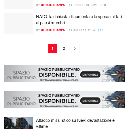
BY
UFFICIO STAMPA
GENNAIO 13, 2025
0
NATO: la richiesta di aumentare le spese militari
ai paesi membri
BY
UFFICIO STAMPA
LUGLIO 11, 2024
0
1
2
Attacco missilistico su Kiev: devastazione e
vittime