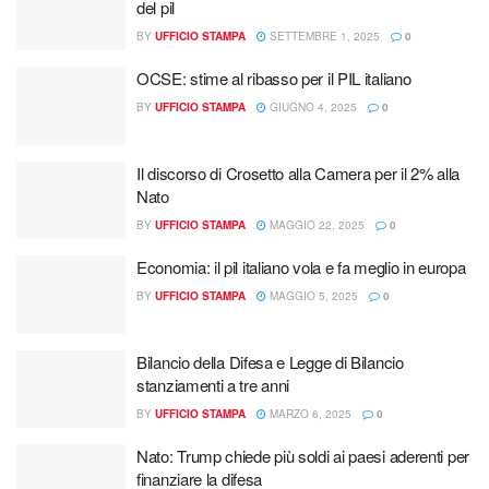
del pil
BY
UFFICIO STAMPA
SETTEMBRE 1, 2025
0
OCSE: stime al ribasso per il PIL italiano
BY
UFFICIO STAMPA
GIUGNO 4, 2025
0
Il discorso di Crosetto alla Camera per il 2% alla
Nato
BY
UFFICIO STAMPA
MAGGIO 22, 2025
0
Economia: il pil italiano vola e fa meglio in europa
BY
UFFICIO STAMPA
MAGGIO 5, 2025
0
Bilancio della Difesa e Legge di Bilancio
stanziamenti a tre anni
BY
UFFICIO STAMPA
MARZO 6, 2025
0
Nato: Trump chiede più soldi ai paesi aderenti per
finanziare la difesa