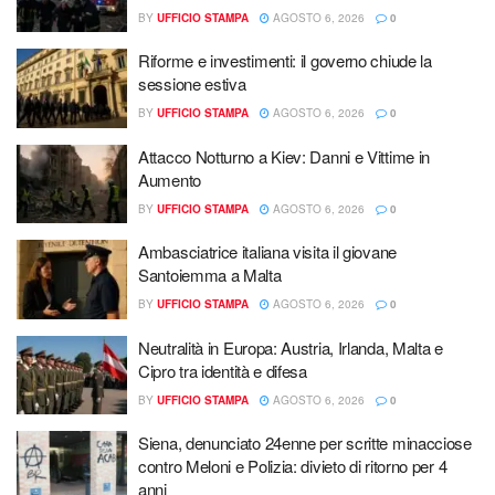
BY
UFFICIO STAMPA
AGOSTO 6, 2026
0
Riforme e investimenti: il governo chiude la
sessione estiva
BY
UFFICIO STAMPA
AGOSTO 6, 2026
0
Attacco Notturno a Kiev: Danni e Vittime in
Aumento
BY
UFFICIO STAMPA
AGOSTO 6, 2026
0
Ambasciatrice italiana visita il giovane
Santoiemma a Malta
BY
UFFICIO STAMPA
AGOSTO 6, 2026
0
Neutralità in Europa: Austria, Irlanda, Malta e
Cipro tra identità e difesa
BY
UFFICIO STAMPA
AGOSTO 6, 2026
0
Siena, denunciato 24enne per scritte minacciose
contro Meloni e Polizia: divieto di ritorno per 4
anni