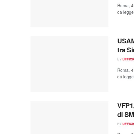
Roma, 4 
da legger
USAMI
tra S
BY
UFFIC
Roma, 4 
da legger
VFP1, 
di S
BY
UFFIC