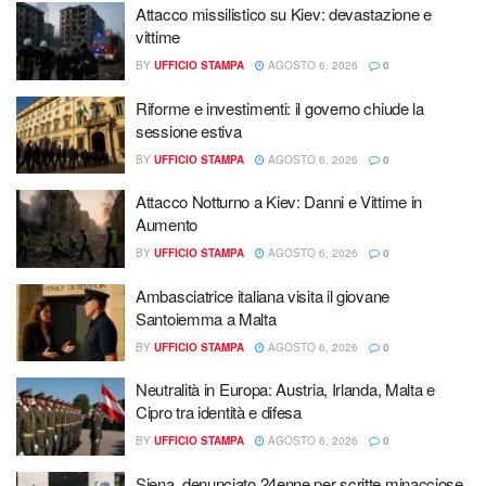
Attacco missilistico su Kiev: devastazione e
vittime
BY
UFFICIO STAMPA
AGOSTO 6, 2026
0
Riforme e investimenti: il governo chiude la
sessione estiva
BY
UFFICIO STAMPA
AGOSTO 6, 2026
0
Attacco Notturno a Kiev: Danni e Vittime in
Aumento
BY
UFFICIO STAMPA
AGOSTO 6, 2026
0
Ambasciatrice italiana visita il giovane
Santoiemma a Malta
BY
UFFICIO STAMPA
AGOSTO 6, 2026
0
Neutralità in Europa: Austria, Irlanda, Malta e
Cipro tra identità e difesa
BY
UFFICIO STAMPA
AGOSTO 6, 2026
0
Siena, denunciato 24enne per scritte minacciose