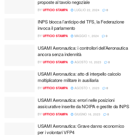
proposte al tavolo negoziale
BY
UFFICIO STAMPA
LUGLIO 22, 2024
0
INPS blocca l’anticipo del TFS, la Federazione
invoca il parlamento
BY
UFFICIO STAMPA
MAGGIO 1, 2024
0
USAMI Aeronautica: i controllori dell’Aeronautica
ancora senza indennità
BY
UFFICIO STAMPA
AGOSTO 10, 2023
0
USAMI Aeronautica: atto di interpello calcolo
moltiplicatore militare in ausiliaria
BY
UFFICIO STAMPA
AGOSTO 1, 2023
0
USAMI Aeronautica: errori nelle posizioni
assicurative inserite da NOIPA e gestite da INPS
BY
UFFICIO STAMPA
GIUGNO 16, 2023
0
USAMI Aeronautica: Grave danno economico
per i volontari VFP4