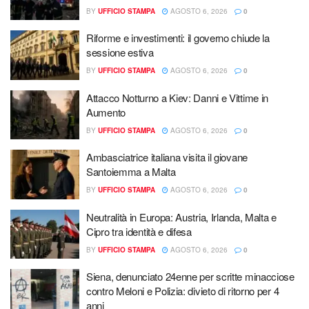
BY
UFFICIO STAMPA
AGOSTO 6, 2026
0
Riforme e investimenti: il governo chiude la
sessione estiva
BY
UFFICIO STAMPA
AGOSTO 6, 2026
0
Attacco Notturno a Kiev: Danni e Vittime in
Aumento
BY
UFFICIO STAMPA
AGOSTO 6, 2026
0
Ambasciatrice italiana visita il giovane
Santoiemma a Malta
BY
UFFICIO STAMPA
AGOSTO 6, 2026
0
Neutralità in Europa: Austria, Irlanda, Malta e
Cipro tra identità e difesa
BY
UFFICIO STAMPA
AGOSTO 6, 2026
0
Siena, denunciato 24enne per scritte minacciose
contro Meloni e Polizia: divieto di ritorno per 4
anni