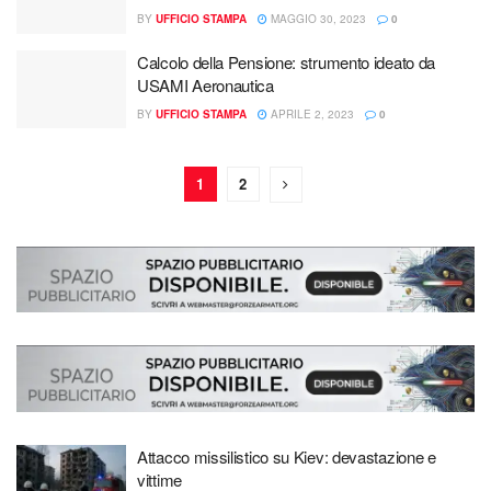
BY
UFFICIO STAMPA
MAGGIO 30, 2023
0
Calcolo della Pensione: strumento ideato da
USAMI Aeronautica
BY
UFFICIO STAMPA
APRILE 2, 2023
0
1
2
Attacco missilistico su Kiev: devastazione e
vittime