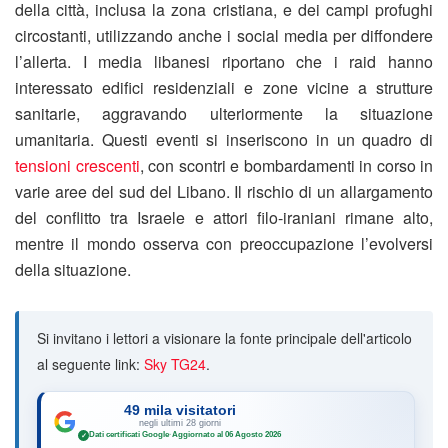
della città, inclusa la zona cristiana, e dei campi profughi
circostanti, utilizzando anche i social media per diffondere
l’allerta. I media libanesi riportano che i raid hanno
interessato edifici residenziali e zone vicine a strutture
sanitarie, aggravando ulteriormente la situazione
umanitaria. Questi eventi si inseriscono in un quadro di
tensioni crescenti
, con scontri e bombardamenti in corso in
varie aree del sud del Libano. Il rischio di un allargamento
del conflitto tra Israele e attori filo-iraniani rimane alto,
mentre il mondo osserva con preoccupazione l’evolversi
della situazione.
Si invitano i lettori a visionare la fonte principale dell'articolo
al seguente link:
Sky TG24
.
49 mila visitatori
negli ultimi 28 giorni
Dati certificati Google
·
Aggiornato al 06 Agosto 2026
✓