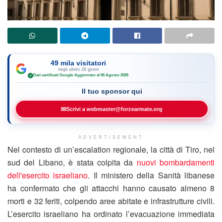
49 mila visitatori
negli ultimi 28 giorni
Dati certificati Google
·
Aggiornato al 06 Agosto 2026
✓
Il tuo sponsor qui
✉
Scrivi a webmaster@forzearmate.org
ADVERTISEMENT
Nel contesto di un’escalation regionale, la città di Tiro, nel
sud del Libano, è stata colpita da
nuovi bombardamenti
dell'esercito israeliano
. Il ministero della Sanità libanese
ha confermato che gli attacchi hanno causato almeno 8
morti e 32 feriti, colpendo aree abitate e infrastrutture civili.
L’esercito israeliano ha ordinato l’evacuazione immediata