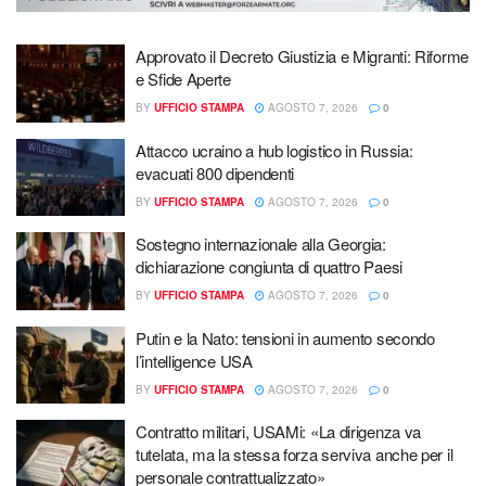
Approvato il Decreto Giustizia e Migranti: Riforme
e Sfide Aperte
BY
UFFICIO STAMPA
AGOSTO 7, 2026
0
Attacco ucraino a hub logistico in Russia:
evacuati 800 dipendenti
BY
UFFICIO STAMPA
AGOSTO 7, 2026
0
Sostegno internazionale alla Georgia:
dichiarazione congiunta di quattro Paesi
BY
UFFICIO STAMPA
AGOSTO 7, 2026
0
Putin e la Nato: tensioni in aumento secondo
l’intelligence USA
BY
UFFICIO STAMPA
AGOSTO 7, 2026
0
Contratto militari, USAMi: «La dirigenza va
tutelata, ma la stessa forza serviva anche per il
personale contrattualizzato»