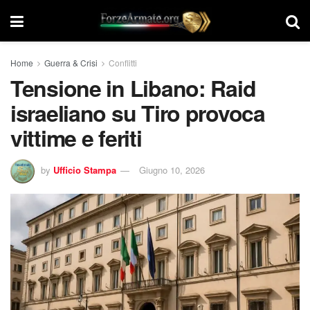
Home
Guerra & Crisi
Conflitti
Tensione in Libano: Raid
israeliano su Tiro provoca
vittime e feriti
by
Ufficio Stampa
Giugno 10, 2026