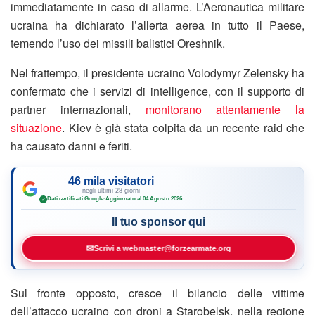
immediatamente in caso di allarme. L’Aeronautica militare
ucraina ha dichiarato l’allerta aerea in tutto il Paese,
temendo l’uso dei missili balistici Oreshnik.
Nel frattempo, il presidente ucraino Volodymyr Zelensky ha
confermato che i servizi di intelligence, con il supporto di
partner internazionali,
monitorano attentamente la
situazione
. Kiev è già stata colpita da un recente raid che
ha causato danni e feriti.
46 mila visitatori
negli ultimi 28 giorni
Dati certificati Google
·
Aggiornato al 04 Agosto 2026
✓
Il tuo sponsor qui
✉
Scrivi a webmaster@forzearmate.org
Sul fronte opposto, cresce il bilancio delle vittime
dell’attacco ucraino con droni a Starobelsk, nella regione