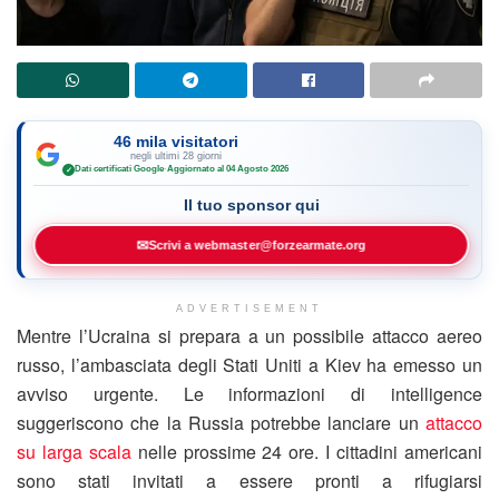
46 mila visitatori
negli ultimi 28 giorni
Dati certificati Google
·
Aggiornato al 04 Agosto 2026
✓
Il tuo sponsor qui
✉
Scrivi a webmaster@forzearmate.org
ADVERTISEMENT
Mentre l’Ucraina si prepara a un possibile attacco aereo
russo, l’ambasciata degli Stati Uniti a Kiev ha emesso un
avviso urgente. Le informazioni di intelligence
suggeriscono che la Russia potrebbe lanciare un
attacco
su larga scala
nelle prossime 24 ore. I cittadini americani
sono stati invitati a essere pronti a rifugiarsi