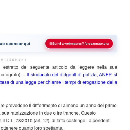
 tuo sponsor qui
✉
Scrivi a webmaster@forzearmate.org
ERTISEMENT
estratto del seguente articolo da leggere nella sua
 paragrafo) –
Il sindacato dei dirigenti di polizia, ANFP, si
ttesa di una legge per chiarire i tempi di erogazione della
ore prevedono il differimento di almeno un anno del primo
 sua rateizzazione in due o tre tranche. Questo
il D.L. 78/2010 (art. 12), di fatto costringe i dipendenti
i ottenere quanto loro spettante.