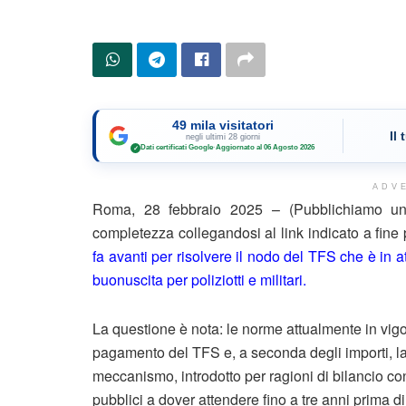
49 mila visitatori
Il
negli ultimi 28 giorni
Dati certificati Google
·
Aggiornato al 06 Agosto 2026
✓
ADV
Roma, 28 febbraio 2025 – (Pubblichiamo un 
completezza collegandosi al link indicato a fine
fa avanti per risolvere il nodo del TFS che è in a
buonuscita per poliziotti e militari.
La questione è nota: le norme attualmente in vig
pagamento del TFS e, a seconda degli importi, la
meccanismo, introdotto per ragioni di bilancio con 
pubblici a dover attendere fino a tre anni prima d