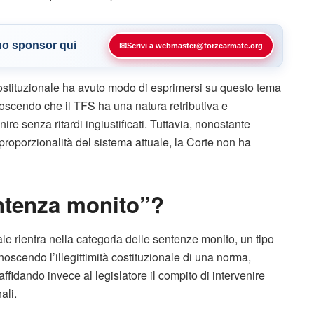
tuo sponsor qui
✉
Scrivi a webmaster@forzearmate.org
ostituzionale ha avuto modo di esprimersi su questo tema
oscendo che il TFS ha una natura retributiva e
e senza ritardi ingiustificati. Tuttavia, nonostante
sproporzionalità del sistema attuale, la Corte non ha
ntenza monito”?
e rientra nella categoria delle sentenze monito, un tipo
noscendo l’illegittimità costituzionale di una norma,
fidando invece al legislatore il compito di intervenire
ali.