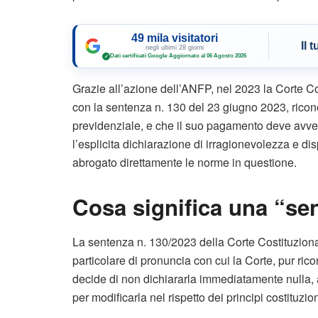
49 mila visitatori
Il 
negli ultimi 28 giorni
Dati certificati Google
·
Aggiornato al 06 Agosto 2026
✓
Grazie all’azione dell’ANFP, nel 2023 la Corte C
con la sentenza n. 130 del 23 giugno 2023, ricon
previdenziale, e che il suo pagamento deve avvenir
l’esplicita dichiarazione di irragionevolezza e di
abrogato direttamente le norme in questione.
Cosa significa una “se
La sentenza n. 130/2023 della Corte Costituzional
particolare di pronuncia con cui la Corte, pur rico
decide di non dichiararla immediatamente nulla, af
per modificarla nel rispetto dei principi costituzion