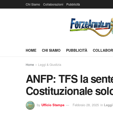
Chi Siamo
Collaborazioni
Pubblicità
HOME
CHI SIAMO
PUBBLICITÀ
COLLABOR
Home
Leggi & Giustizia
ANFP: TFS la sente
Costituzionale so
by
Ufficio Stampa
Febbraio 28, 2025
in
Leggi