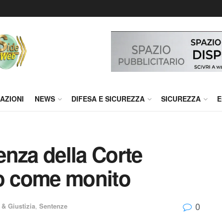
AZIONI
NEWS
DIFESA E SICUREZZA
SICUREZZA
E
nza della Corte
lo come monito
0
 & Giustizia
,
Sentenze