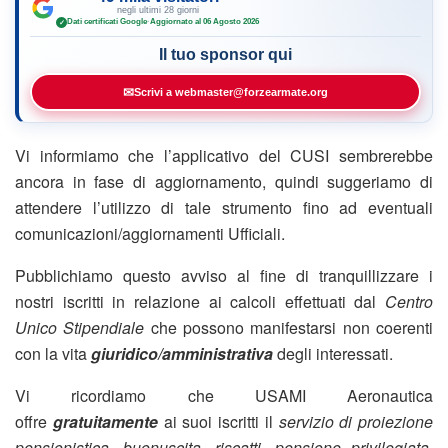
negli ultimi 28 giorni
Dati certificati Google
·
Aggiornato al 06 Agosto 2026
✓
Il tuo sponsor qui
✉
Scrivi a webmaster@forzearmate.org
Vi informiamo che l’applicativo del CUSI sembrerebbe
ancora in fase di aggiornamento, quindi suggeriamo di
attendere l’utilizzo di tale strumento fino ad eventuali
comunicazioni/aggiornamenti Ufficiali.
Pubblichiamo questo avviso al fine di tranquillizzare i
nostri iscritti in relazione ai calcoli effettuati dal
Centro
Unico Stipendiale
che possono manifestarsi non coerenti
con la vita
giuridico/amministrativa
degli interessati.
Vi ricordiamo che USAMI Aeronautica
offre
gratuitamente
ai suoi iscritti il
servizio di proiezione
pensionistica, buonuscita, riscatti, pensione privilegiata,