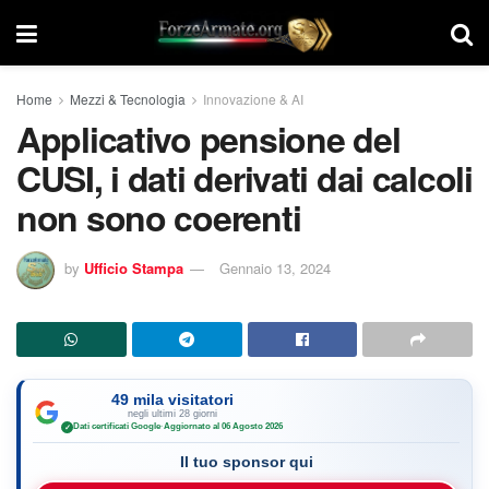
Home
Mezzi & Tecnologia
Innovazione & AI
Applicativo pensione del
CUSI, i dati derivati dai calcoli
non sono coerenti
by
Ufficio Stampa
Gennaio 13, 2024
49 mila visitatori
negli ultimi 28 giorni
Dati certificati Google
·
Aggiornato al 06 Agosto 2026
✓
Il tuo sponsor qui