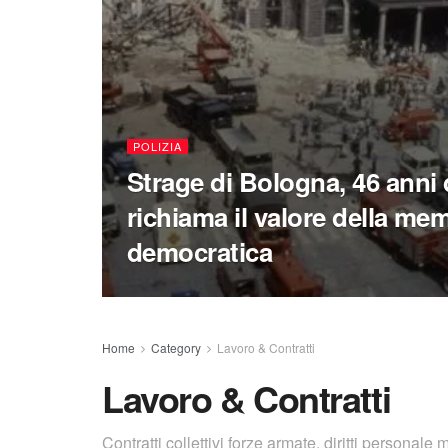
POLIZIA
Strage di Bologna, 46 anni 
richiama il valore della me
democratica
Home
Category
Lavoro & Contratti
Lavoro & Contratti
Contratti collettivi forze armate, diritti personale m