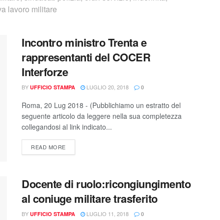
a lavoro militare
Incontro ministro Trenta e
rappresentanti del COCER
Interforze
BY
LUGLIO 20, 2018
UFFICIO STAMPA
0
Roma, 20 Lug 2018 - (Pubblichiamo un estratto del
seguente articolo da leggere nella sua completezza
collegandosi al link indicato...
READ MORE
Docente di ruolo:ricongiungimento
al coniuge militare trasferito
BY
LUGLIO 11, 2018
UFFICIO STAMPA
0