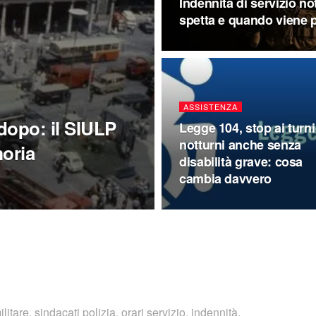
Indennità di servizio no
spetta e quando viene 
ASSISTENZA
dopo: il SIULP
Legge 104, stop ai turni
notturni anche senza
moria
disabilità grave: cosa
cambia davvero
ilitare, sindacati polizia, orari servizio, indennità,