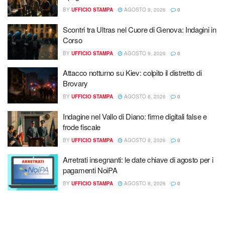
BY
UFFICIO STAMPA
AGOSTO 9, 2026
0
Scontri tra Ultras nel Cuore di Genova: Indagini in
Corso
BY
UFFICIO STAMPA
AGOSTO 9, 2026
0
Attacco notturno su Kiev: colpito il distretto di
Brovary
BY
UFFICIO STAMPA
AGOSTO 8, 2026
0
Indagine nel Vallo di Diano: firme digitali false e
frode fiscale
BY
UFFICIO STAMPA
AGOSTO 8, 2026
0
Arretrati insegnanti: le date chiave di agosto per i
pagamenti NoiPA
BY
UFFICIO STAMPA
AGOSTO 8, 2026
0