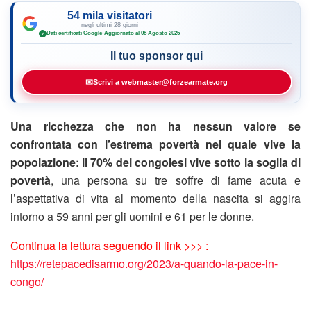
54 mila visitatori
negli ultimi 28 giorni
Dati certificati Google
·
Aggiornato al 08 Agosto 2026
✓
Il tuo sponsor qui
✉
Scrivi a webmaster@forzearmate.org
Una ricchezza che non ha nessun valore se
confrontata con l’estrema povertà nel quale vive la
popolazione: il 70% dei congolesi vive sotto la soglia di
povertà
, una persona su tre soffre di fame acuta e
l’aspettativa di vita al momento della nascita si aggira
intorno a 59 anni per gli uomini e 61 per le donne.
Continua la lettura seguendo il link >>> :
https://retepacedisarmo.org/2023/a-quando-la-pace-in-
congo/