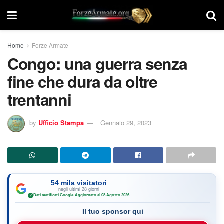
Home
Forze Armate
Congo: una guerra senza
fine che dura da oltre
trentanni
by
Ufficio Stampa
Gennaio 29, 2023
54 mila visitatori
negli ultimi 28 giorni
Dati certificati Google
·
Aggiornato al 08 Agosto 2026
✓
Il tuo sponsor qui