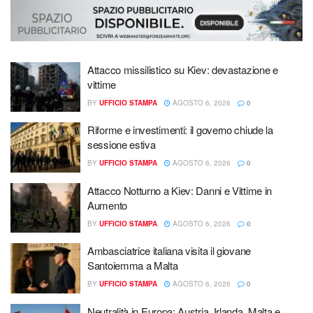
Attacco missilistico su Kiev: devastazione e
vittime
BY
UFFICIO STAMPA
AGOSTO 6, 2026
0
Riforme e investimenti: il governo chiude la
sessione estiva
BY
UFFICIO STAMPA
AGOSTO 6, 2026
0
Attacco Notturno a Kiev: Danni e Vittime in
Aumento
BY
UFFICIO STAMPA
AGOSTO 6, 2026
0
Ambasciatrice italiana visita il giovane
Santoiemma a Malta
BY
UFFICIO STAMPA
AGOSTO 6, 2026
0
Neutralità in Europa: Austria, Irlanda, Malta e