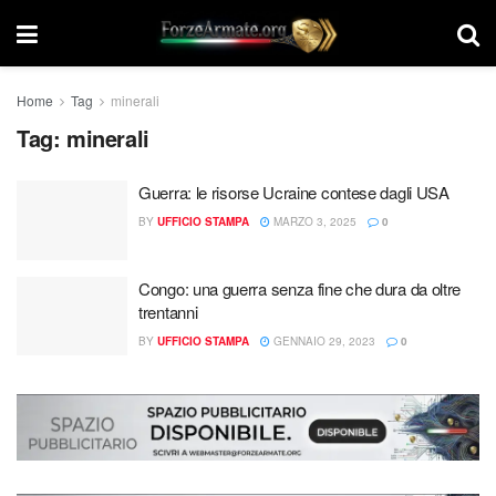
Home
Tag
minerali
Tag:
minerali
Guerra: le risorse Ucraine contese dagli USA
BY
UFFICIO STAMPA
MARZO 3, 2025
0
Congo: una guerra senza fine che dura da oltre
trentanni
BY
UFFICIO STAMPA
GENNAIO 29, 2023
0