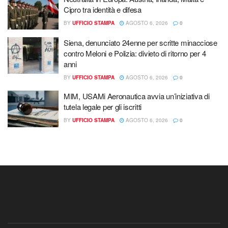
Cipro tra identità e difesa
BY
UFFICIO STAMPA
AGOSTO 6, 2026
0
Siena, denunciato 24enne per scritte minacciose
contro Meloni e Polizia: divieto di ritorno per 4
anni
BY
UFFICIO STAMPA
AGOSTO 6, 2026
0
MIM, USAMi Aeronautica avvia un’iniziativa di
tutela legale per gli iscritti
BY
UFFICIO STAMPA
AGOSTO 6, 2026
0