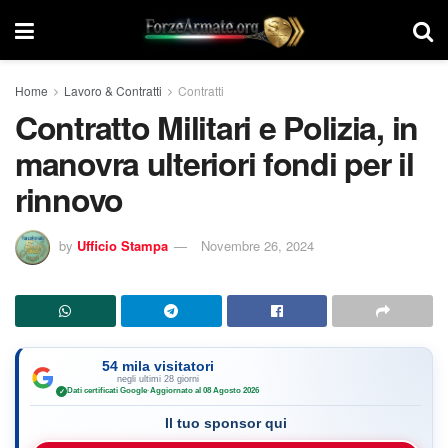
Home
Lavoro & Contratti
Contratti
Contratto Militari e Polizia, in
manovra ulteriori fondi per il
rinnovo
by
Ufficio Stampa
Novembre 26, 2024
54 mila visitatori
negli ultimi 28 giorni
Dati certificati Google
·
Aggiornato al 08 Agosto 2026
✓
Il tuo sponsor qui