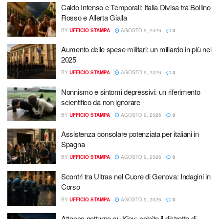
Caldo Intenso e Temporali: Italia Divisa tra Bollino
Rosso e Allerta Gialla
BY
UFFICIO STAMPA
AGOSTO 9, 2026
0
Aumento delle spese militari: un miliardo in più nel
2025
BY
UFFICIO STAMPA
AGOSTO 9, 2026
0
Nonnismo e sintomi depressivi: un riferimento
scientifico da non ignorare
BY
UFFICIO STAMPA
AGOSTO 9, 2026
0
Assistenza consolare potenziata per italiani in
Spagna
BY
UFFICIO STAMPA
AGOSTO 9, 2026
0
Scontri tra Ultras nel Cuore di Genova: Indagini in
Corso
BY
UFFICIO STAMPA
AGOSTO 9, 2026
0
Attacco notturno su Kiev: colpito il distretto di