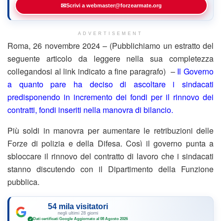
✉
Scrivi a webmaster@forzearmate.org
ADVERTISEMENT
Roma, 26 novembre 2024 – (Pubblichiamo un estratto del
seguente articolo da leggere nella sua completezza
collegandosi al link indicato a fine paragrafo) –
Il Governo
a quanto pare ha deciso di ascoltare i sindacati
predisponendo in incremento dei fondi per il rinnovo dei
contratti, fondi inseriti nella manovra di bilancio.
Più soldi in manovra per aumentare le retribuzioni delle
Forze di polizia e della Difesa. Così il governo punta a
sbloccare il rinnovo del contratto di lavoro che i sindacati
stanno discutendo con il Dipartimento della Funzione
pubblica.
54 mila visitatori
negli ultimi 28 giorni
Dati certificati Google
·
Aggiornato al 08 Agosto 2026
✓