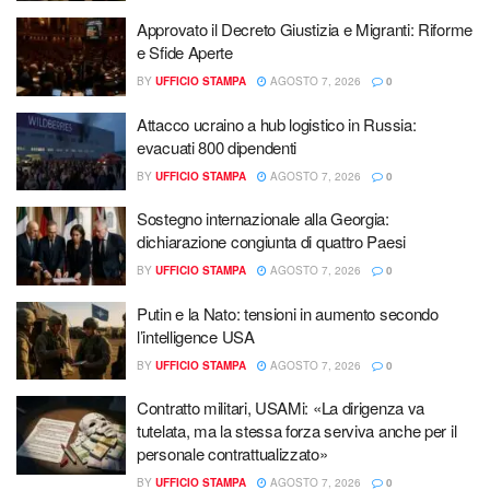
Approvato il Decreto Giustizia e Migranti: Riforme
e Sfide Aperte
BY
UFFICIO STAMPA
AGOSTO 7, 2026
0
Attacco ucraino a hub logistico in Russia:
evacuati 800 dipendenti
BY
UFFICIO STAMPA
AGOSTO 7, 2026
0
Sostegno internazionale alla Georgia:
dichiarazione congiunta di quattro Paesi
BY
UFFICIO STAMPA
AGOSTO 7, 2026
0
Putin e la Nato: tensioni in aumento secondo
l’intelligence USA
BY
UFFICIO STAMPA
AGOSTO 7, 2026
0
Contratto militari, USAMi: «La dirigenza va
tutelata, ma la stessa forza serviva anche per il
personale contrattualizzato»
BY
UFFICIO STAMPA
AGOSTO 7, 2026
0