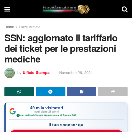
Home
Forze Armate
SSN: aggiornato il tariffario
dei ticket per le prestazioni
mediche
by
Ufficio Stampa
Novembre 26, 2024
49 mila visitatori
negli ultimi 28 giorni
Dati certificati Google
·
Aggiornato al 06 Agosto 2026
✓
Il tuo sponsor qui