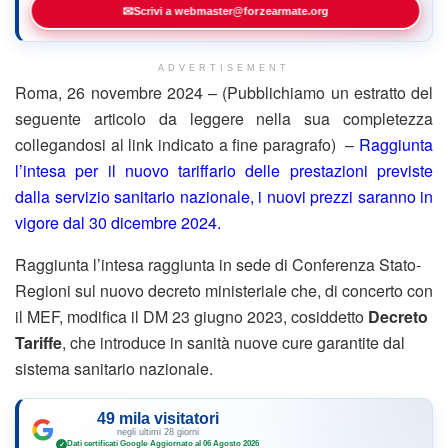
✉
Scrivi a webmaster@forzearmate.org
ADVERTISEMENT
Roma, 26 novembre 2024 – (Pubblichiamo un estratto del
seguente articolo da leggere nella sua completezza
collegandosi al link indicato a fine paragrafo) –
Raggiunta
l’intesa per il nuovo tariffario delle prestazioni previste
dalla servizio sanitario nazionale, i nuovi prezzi saranno in
vigore dal 30 dicembre 2024.
Raggiunta l’intesa raggiunta in sede di Conferenza Stato-
Regioni sul nuovo decreto ministeriale
che, di concerto con
il MEF, modifica il DM 23 giugno 2023, cosiddetto
Decreto
Tariffe
, che introduce in sanità nuove cure garantite dal
sistema sanitario nazionale.
49 mila visitatori
negli ultimi 28 giorni
Dati certificati Google
·
Aggiornato al 06 Agosto 2026
✓