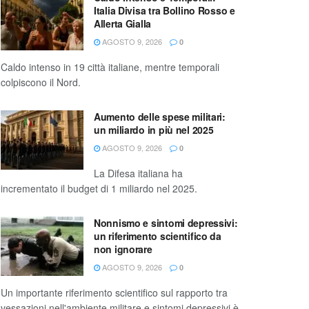
Italia Divisa tra Bollino Rosso e
Allerta Gialla
AGOSTO 9, 2026
0
Caldo intenso in 19 città italiane, mentre temporali
colpiscono il Nord.
Aumento delle spese militari:
un miliardo in più nel 2025
AGOSTO 9, 2026
0
La Difesa italiana ha
incrementato il budget di 1 miliardo nel 2025.
Nonnismo e sintomi depressivi:
un riferimento scientifico da
non ignorare
AGOSTO 9, 2026
0
Un importante riferimento scientifico sul rapporto tra
vessazioni nell'ambiente militare e sintomi depressivi è