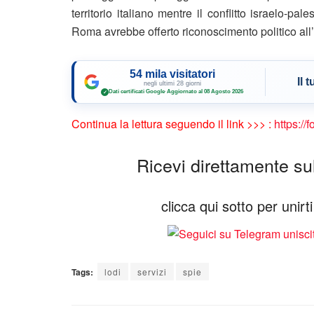
territorio italiano mentre il conflitto israelo-p
Roma avrebbe offerto riconoscimento politico all’a
54 mila visitatori
Il 
negli ultimi 28 giorni
Dati certificati Google
·
Aggiornato al 08 Agosto 2026
✓
Continua la lettura seguendo il link >>> :
https://
Ricevi direttamente sul 
clicca qui sotto per unir
Tags:
lodi
servizi
spie