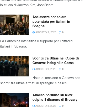
lo studio di JaeYop Kim, JoonBeom...
Assistenza consolare
potenziata per italiani in
Spagna
AGOSTO 9, 2026
0
La Farnesina intensifica il supporto per i cittadini
italiani in Spagna.
Scontri tra Ultras nel Cuore di
Genova: Indagini in Corso
AGOSTO 9, 2026
0
Notte di tensione a Genova con
scontri tra ultras armati di spranghe e caschi.
Attacco notturno su Kiev:
colpito il distretto di Brovary
AGOSTO 8, 2026
0