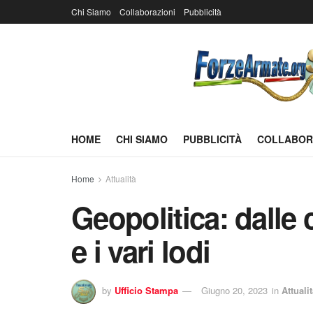
Chi Siamo
Collaborazioni
Pubblicità
HOME
CHI SIAMO
PUBBLICITÀ
COLLABOR
Home
Attualità
Geopolitica: dalle 
e i vari lodi
by
Ufficio Stampa
Giugno 20, 2023
in
Attuali