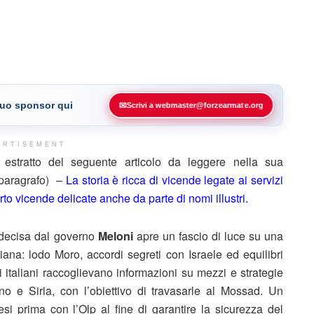
 tuo sponsor qui
✉
Scrivi a webmaster@forzearmate.org
ERTISEMENT
stratto del seguente articolo da leggere nella sua
 paragrafo) –
La storia è ricca di vicende legate ai servizi
to vicende delicate anche da parte di nomi illustri.
 decisa dal governo
Meloni
apre un fascio di luce su una
italiana: lodo Moro, accordi segreti con Israele ed equilibri
i italiani raccoglievano informazioni su mezzi e strategie
ano e Siria, con l’obiettivo di travasarle al Mossad. Un
si prima con l’Olp al fine di garantire la sicurezza del