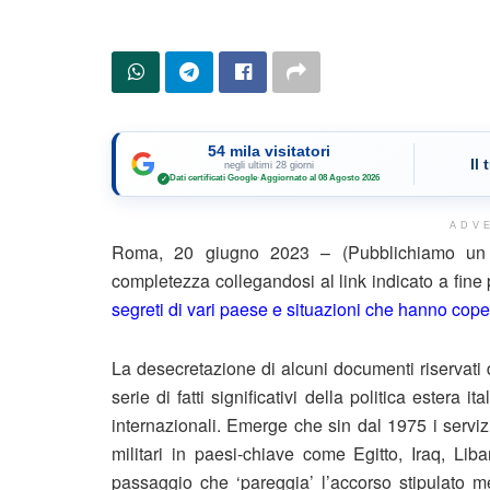
54 mila visitatori
Il
negli ultimi 28 giorni
Dati certificati Google
·
Aggiornato al 08 Agosto 2026
✓
ADV
Roma, 20 giugno 2023 – (Pubblichiamo un e
completezza collegandosi al link indicato a fine
segreti di vari paese e situazioni che hanno coper
La desecretazione di alcuni documenti riservati
serie di fatti significativi della politica estera 
internazionali. Emerge che sin dal 1975 i serviz
militari in paesi-chiave come Egitto, Iraq, Lib
passaggio che ‘pareggia’ l’accorso stipulato me