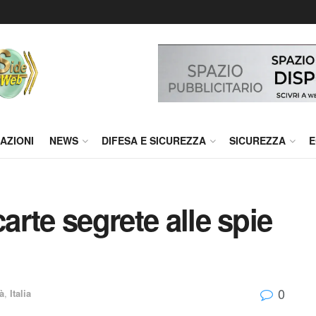
AZIONI
NEWS
DIFESA E SICUREZZA
SICUREZZA
E
carte segrete alle spie
0
tà
,
Italia