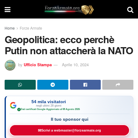
Home
Forze Armate
Geopolitica: ecco perchè
Putin non attaccherà la NATO
by
Ufficio Stampa
Aprile 10, 2024
54 mila visitatori
negli ultimi 28 giorni
Dati certificati Google
·
Aggiornato al 08 Agosto 2026
✓
Il tuo sponsor qui
✉
Scrivi a webmaster@forzearmate.org