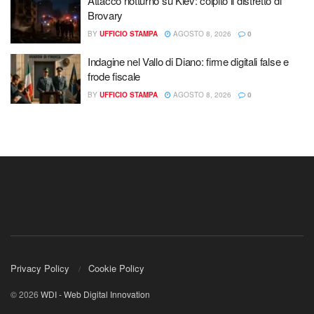
Attacco notturno su Kiev: colpito il distretto di
Brovary
BY
UFFICIO STAMPA
AGOSTO 8, 2026
0
Indagine nel Vallo di Diano: firme digitali false e
frode fiscale
BY
UFFICIO STAMPA
AGOSTO 8, 2026
0
Privacy Policy
Cookie Policy
© 2026
WDI - Web Digital Innovation