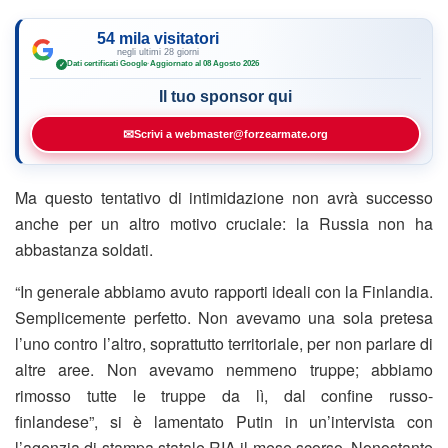
54 mila visitatori
negli ultimi 28 giorni
Dati certificati Google
·
Aggiornato al 08 Agosto 2026
✓
Il tuo sponsor qui
✉
Scrivi a webmaster@forzearmate.org
Ma questo tentativo di intimidazione non avrà successo
anche per un altro motivo cruciale: la Russia non ha
abbastanza soldati.
“In generale abbiamo avuto rapporti ideali con la Finlandia.
Semplicemente perfetto. Non avevamo una sola pretesa
l’uno contro l’altro, soprattutto territoriale, per non parlare di
altre aree. Non avevamo nemmeno truppe; abbiamo
rimosso tutte le truppe da lì, dal confine russo-
finlandese”, si è lamentato Putin in un’intervista con
l’agenzia di stampa statale RIA il mese scorso. Nonostante