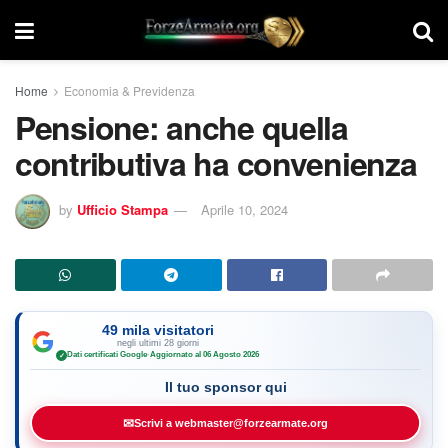
Home
Economia & Previdenza
Pensione: anche quella
contributiva ha convenienza
by
Ufficio Stampa
Aprile 10, 2024
49 mila visitatori
negli ultimi 28 giorni
Dati certificati Google
·
Aggiornato al 06 Agosto 2026
✓
Il tuo sponsor qui
✉
Scrivi a webmaster@forzearmate.org