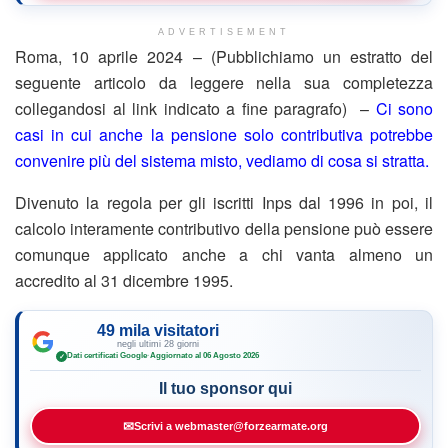
ADVERTISEMENT
Roma, 10 aprile 2024 – (Pubblichiamo un estratto del
seguente articolo da leggere nella sua completezza
collegandosi al link indicato a fine paragrafo) –
Ci sono
casi in cui anche la pensione solo contributiva potrebbe
convenire più del sistema misto, vediamo di cosa si stratta.
Divenuto la regola per gli iscritti Inps dal 1996 in poi, il
calcolo interamente contributivo della pensione può essere
comunque applicato anche a chi vanta almeno un
accredito al 31 dicembre 1995.
49 mila visitatori
negli ultimi 28 giorni
Dati certificati Google
·
Aggiornato al 06 Agosto 2026
✓
Il tuo sponsor qui
✉
Scrivi a webmaster@forzearmate.org