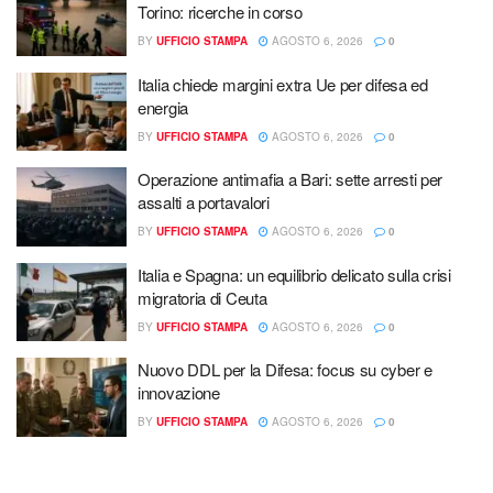
Torino: ricerche in corso
BY
UFFICIO STAMPA
AGOSTO 6, 2026
0
Italia chiede margini extra Ue per difesa ed
energia
BY
UFFICIO STAMPA
AGOSTO 6, 2026
0
Operazione antimafia a Bari: sette arresti per
assalti a portavalori
BY
UFFICIO STAMPA
AGOSTO 6, 2026
0
Italia e Spagna: un equilibrio delicato sulla crisi
migratoria di Ceuta
BY
UFFICIO STAMPA
AGOSTO 6, 2026
0
Nuovo DDL per la Difesa: focus su cyber e
innovazione
BY
UFFICIO STAMPA
AGOSTO 6, 2026
0