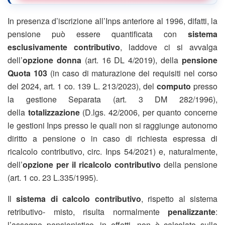
In presenza d’iscrizione all’Inps anteriore al 1996, difatti, la
pensione può essere quantificata con
sistema
esclusivamente contributivo
, laddove ci si avvalga
dell’
opzione donna
(art. 16 DL 4/2019), della
pensione
Quota 103
(in caso di maturazione dei requisiti nel corso
del 2024, art. 1 co. 139 L. 213/2023), del
computo
presso
la gestione Separata (art. 3 DM 282/1996),
della
totalizzazione
(D.lgs. 42/2006, per quanto concerne
le gestioni Inps presso le quali non si raggiunge autonomo
diritto a pensione o in caso di richiesta espressa di
ricalcolo contributivo, circ. Inps 54/2021) e, naturalmente,
dell’
opzione per il ricalcolo contributivo
della pensione
(art. 1 co. 23 L.335/1995).
Il
sistema di calcolo contributivo
, rispetto al sistema
retributivo- misto, risulta normalmente
penalizzante
:
l’assegno pensionistico, in effetti, non è calcolato sulla