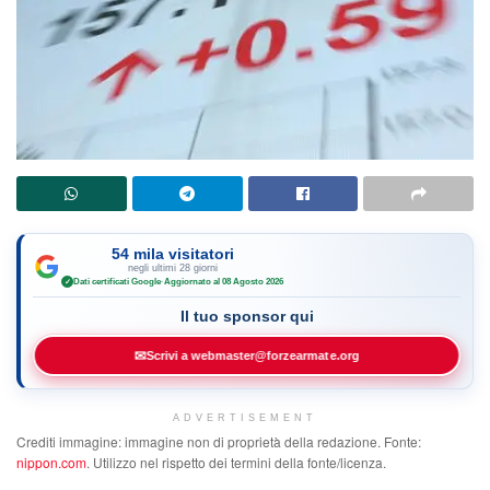
54 mila visitatori
negli ultimi 28 giorni
Dati certificati Google
·
Aggiornato al 08 Agosto 2026
✓
Il tuo sponsor qui
✉
Scrivi a webmaster@forzearmate.org
ADVERTISEMENT
Crediti immagine: immagine non di proprietà della redazione. Fonte:
nippon.com
. Utilizzo nel rispetto dei termini della fonte/licenza.