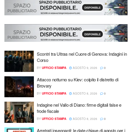
Scontri tra Ultras nel Cuore di Genova: Indagini in
Corso
BY
UFFICIO STAMPA
AGOSTO 9, 2026
0
Attacco notturno su Kiev: colpito il distretto di
Brovary
BY
UFFICIO STAMPA
AGOSTO 8, 2026
0
Indagine nel Vallo di Diano: firme digitali false e
frode fiscale
BY
UFFICIO STAMPA
AGOSTO 8, 2026
0
Arretrati insegnanti: le date chiave di agosto per i