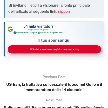
Si invitano i lettori a visionare la fonte principale
dell’articolo al seguente link:
nippon
54 mila visitatori
negli ultimi 28 giorni
Dati certificati Google
·
Aggiornato al 08 Agosto 2026
✓
Il tuo sponsor qui
✉
Scrivi a webmaster@forzearmate.org
Previous Post
US‑Iran, la trattativa sul cessate‑il‑fuoco nel Golfo e il
“memorandum delle 14 clausole”
Next Post
Putin apre all’UE ma pone condizioni: “Bruxelles faccia