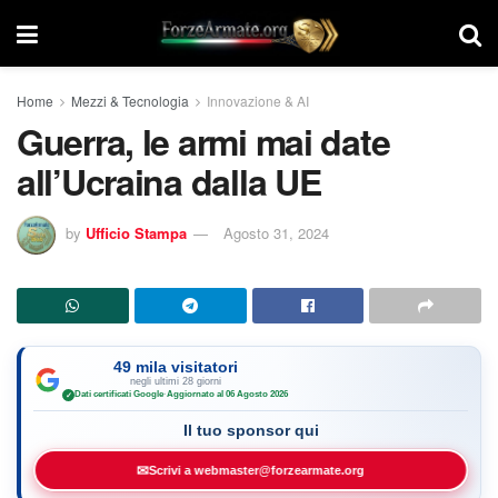
Home
Mezzi & Tecnologia
Innovazione & AI
Guerra, le armi mai date
all’Ucraina dalla UE
by
Ufficio Stampa
Agosto 31, 2024
49 mila visitatori
negli ultimi 28 giorni
Dati certificati Google
·
Aggiornato al 06 Agosto 2026
✓
Il tuo sponsor qui
✉
Scrivi a webmaster@forzearmate.org