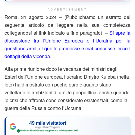
ADVERTISEMENT
Roma, 31 agosto 2024 – (Pubblichiamo un estratto del
seguente articolo da leggere nella sua completezza
collegandosi al link indicato a fine paragrafo) –
Si apre la
discussione tra l’Unione Europea e l’Ucraina per la
questione armi, di quelle promesse e mai concesse, ecco i
dettagli della vicenda.
Alla prima riunione dopo le vacanze dei ministri degli
Esteri dell’Unione europea, l’ucraino Dmytro Kuleba (nella
foto) ha dimostrato con poche parole quanto siano
velleitarie le ambizioni di un’Ue geopolitica, anche quando
le crisi che affronta sono considerate esistenziali, come la
guerra della Russia contro l’Ucraina.
49 mila visitatori
negli ultimi 28 giorni
Dati certificati Google
·
Aggiornato al 06 Agosto 2026
✓