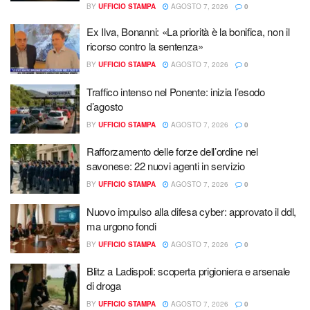
BY
UFFICIO STAMPA
AGOSTO 7, 2026
0
Ex Ilva, Bonanni: «La priorità è la bonifica, non il
ricorso contro la sentenza»
BY
UFFICIO STAMPA
AGOSTO 7, 2026
0
Traffico intenso nel Ponente: inizia l’esodo
d’agosto
BY
UFFICIO STAMPA
AGOSTO 7, 2026
0
Rafforzamento delle forze dell’ordine nel
savonese: 22 nuovi agenti in servizio
BY
UFFICIO STAMPA
AGOSTO 7, 2026
0
Nuovo impulso alla difesa cyber: approvato il ddl,
ma urgono fondi
BY
UFFICIO STAMPA
AGOSTO 7, 2026
0
Blitz a Ladispoli: scoperta prigioniera e arsenale
di droga
BY
UFFICIO STAMPA
AGOSTO 7, 2026
0