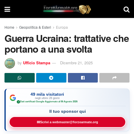
Home
Geopolitica & Esteri
Europa
Guerra Ucraina: trattative che
portano a una svolta
by
Ufficio Stampa
Dicembre 21, 2025
49 mila visitatori
negli ultimi 28 giorni
Dati certificati Google
·
Aggiornato al 06 Agosto 2026
✓
Il tuo sponsor qui
✉
Scrivi a webmaster@forzearmate.org