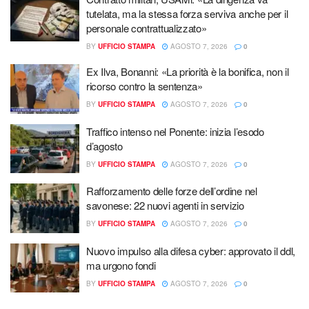
tutelata, ma la stessa forza serviva anche per il
personale contrattualizzato»
BY
UFFICIO STAMPA
AGOSTO 7, 2026
0
Ex Ilva, Bonanni: «La priorità è la bonifica, non il
ricorso contro la sentenza»
BY
UFFICIO STAMPA
AGOSTO 7, 2026
0
Traffico intenso nel Ponente: inizia l’esodo
d’agosto
BY
UFFICIO STAMPA
AGOSTO 7, 2026
0
Rafforzamento delle forze dell’ordine nel
savonese: 22 nuovi agenti in servizio
BY
UFFICIO STAMPA
AGOSTO 7, 2026
0
Nuovo impulso alla difesa cyber: approvato il ddl,
ma urgono fondi
BY
UFFICIO STAMPA
AGOSTO 7, 2026
0