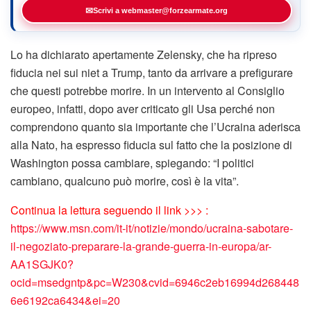
✉
Scrivi a webmaster@forzearmate.org
Lo ha dichiarato apertamente Zelensky, che ha ripreso
fiducia nei sui niet a Trump, tanto da arrivare a prefigurare
che questi potrebbe morire. In un intervento al Consiglio
europeo, infatti, dopo aver criticato gli Usa perché non
comprendono quanto sia importante che l’Ucraina aderisca
alla Nato, ha espresso fiducia sul fatto che la posizione di
Washington possa cambiare, spiegando: “I politici
cambiano, qualcuno può morire, così è la vita”.
Continua la lettura seguendo il link >>> :
https://www.msn.com/it-it/notizie/mondo/ucraina-sabotare-
il-negoziato-preparare-la-grande-guerra-in-europa/ar-
AA1SGJK0?
ocid=msedgntp&pc=W230&cvid=6946c2eb16994d268448
6e6192ca6434&ei=20