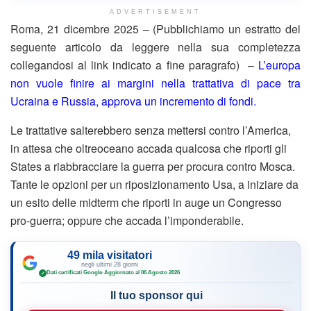
ADVERTISEMENT
Roma, 21 dicembre 2025 – (Pubblichiamo un estratto del
seguente articolo da leggere nella sua completezza
collegandosi al link indicato a fine paragrafo) –
L’europa
non vuole finire ai margini nella trattativa di pace tra
Ucraina e Russia, approva un incremento di fondi.
Le trattative salterebbero senza mettersi contro l’America,
in attesa che oltreoceano accada qualcosa che riporti gli
States a riabbracciare la guerra per procura contro Mosca.
Tante le opzioni per un riposizionamento Usa, a iniziare da
un esito delle midterm che riporti in auge un Congresso
pro-guerra; oppure che accada l’imponderabile.
49 mila visitatori
negli ultimi 28 giorni
Dati certificati Google
·
Aggiornato al 06 Agosto 2026
✓
Il tuo sponsor qui