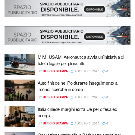
MIM, USAMi Aeronautica avvia un’iniziativa di
tutela legale per gli iscritti
BY
UFFICIO STAMPA
AGOSTO 6, 2026
0
Auto finisce nel Po durante inseguimento a
Torino: ricerche in corso
BY
UFFICIO STAMPA
AGOSTO 6, 2026
0
Italia chiede margini extra Ue per difesa ed
energia
BY
UFFICIO STAMPA
AGOSTO 6, 2026
0
Operazione antimafia a Bari: sette arresti per