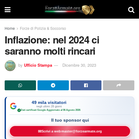
Home
Forze di Polizia & Soccorso
Inflazione: nel 2024 ci
saranno molti rincari
by
Ufficio Stampa
Dicembre 30, 2023
49 mila visitatori
negli ultimi 28 giorni
Dati certificati Google
·
Aggiornato al 06 Agosto 2026
✓
Il tuo sponsor qui
✉
Scrivi a webmaster@forzearmate.org