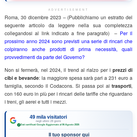
ADVERTISEMENT
Roma, 30 dicembre 2023 – (Pubblichiamo un estratto del
seguente articolo da leggere nella sua completezza
collegandosi al link indicato a fine paragrafo) –
Per il
prossimo anno 2024 sono previsti una serie di rincari che
colpiranno anche prodotti di prima necessità, quali
provvedimenti da parte del Governo?
Non si fermerà, nel 2024, il trend al rialzo per i
prezzi di
cibi e bevande
: la maggiore spesa sarà pari a 231 euro a
famiglia, secondo il Codacons. Si passa poi ai
trasporti
,
con 160 euro in più per i rincari delle tariffe che riguardano
i treni, gli aerei e tutti i mezzi.
49 mila visitatori
negli ultimi 28 giorni
Dati certificati Google
·
Aggiornato al 06 Agosto 2026
✓
Il tuo sponsor qui