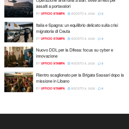
assalti a portavalori
BY
UFFICIO STAMPA
AGOSTO 6, 2026
0
Italia e Spagna: un equilibrio delicato sulla crisi
migratoria di Ceuta
BY
UFFICIO STAMPA
AGOSTO 6, 2026
0
Nuovo DDL per la Difesa: focus su cyber e
innovazione
BY
UFFICIO STAMPA
AGOSTO 6, 2026
0
Rientro scaglionato per la Brigata Sassari dopo la
missione in Libano
BY
UFFICIO STAMPA
AGOSTO 6, 2026
0