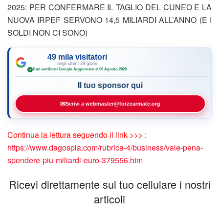
2025: PER CONFERMARE IL TAGLIO DEL CUNEO E LA
NUOVA IRPEF SERVONO 14,5 MILIARDI ALL’ANNO (E I
SOLDI NON CI SONO)
49 mila visitatori
negli ultimi 28 giorni
Dati certificati Google
·
Aggiornato al 06 Agosto 2026
✓
Il tuo sponsor qui
✉
Scrivi a webmaster@forzearmate.org
Continua la lettura seguendo il link >>> :
https://www.dagospia.com/rubrica-4/business/vale-pena-
spendere-piu-miliardi-euro-379556.htm
Ricevi direttamente sul tuo cellulare i nostri
articoli