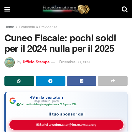
Home
Economia & Previdenza
Cuneo Fiscale: pochi soldi
per il 2024 nulla per il 2025
by
Ufficio Stampa
Dicembre 30, 2023
49 mila visitatori
negli ultimi 28 giorni
Dati certificati Google
·
Aggiornato al 06 Agosto 2026
✓
Il tuo sponsor qui
✉
Scrivi a webmaster@forzearmate.org