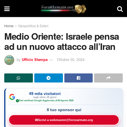
Home
Geopolitica & Esteri
Medio Oriente: Israele pensa
ad un nuovo attacco all’Iran
by
Ufficio Stampa
Ottobre 30, 2024
49 mila visitatori
negli ultimi 28 giorni
Dati certificati Google
·
Aggiornato al 06 Agosto 2026
✓
Il tuo sponsor qui
✉
Scrivi a webmaster@forzearmate.org