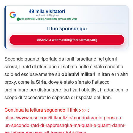
49 mila visitatori
negli ultimi 28 giorni
Dati certificati Google
·
Aggiornato al 06 Agosto 2026
✓
Il tuo sponsor qui
✉
Scrivi a webmaster@forzearmate.org
Secondo quanto riportato da fonti israeliane nei giorni
scorsi, il raid di ritorsione di sabato notte è stato condotto
solo ed esclusivamente su
obiettivi militari
in
Iran
e in altri
proxy, come la
Siria
, dove è stato sferrato l’attacco
preliminare per distruggere, tra i vari obiettivi, i radar, con lo
scopo di “accecare” le capacità di risposta dell’Iran.
Continua la lettura seguendo il link >>> :
https://www.msn.com/it-it/notizie/mondo/israele-pensa-a-
un-secondo-raid-di-rappresaglia-ma-quali-e-quanti-danni-
ha-inferto-davvero-all-iran/ar-AA1t9bvn