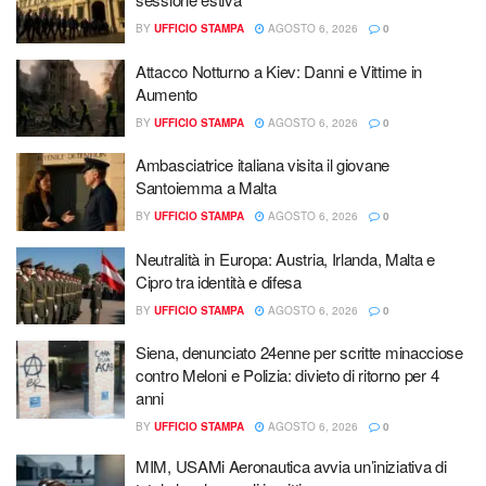
BY
UFFICIO STAMPA
AGOSTO 6, 2026
0
Attacco Notturno a Kiev: Danni e Vittime in
Aumento
BY
UFFICIO STAMPA
AGOSTO 6, 2026
0
Ambasciatrice italiana visita il giovane
Santoiemma a Malta
BY
UFFICIO STAMPA
AGOSTO 6, 2026
0
Neutralità in Europa: Austria, Irlanda, Malta e
Cipro tra identità e difesa
BY
UFFICIO STAMPA
AGOSTO 6, 2026
0
Siena, denunciato 24enne per scritte minacciose
contro Meloni e Polizia: divieto di ritorno per 4
anni
BY
UFFICIO STAMPA
AGOSTO 6, 2026
0
MIM, USAMi Aeronautica avvia un’iniziativa di