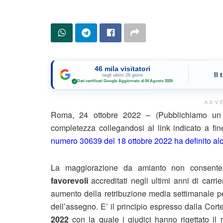
46 mila visitatori
Il
negli ultimi 28 giorni
Dati certificati Google
·
Aggiornato al 04 Agosto 2026
✓
ADV
Roma, 24 ottobre 2022 – (Pubblichiamo un e
completezza collegandosi al link indicato a f
numero 30639 del 18 ottobre 2022 ha definito alcun
La maggiorazione da amianto non consent
favorevoli
accreditati negli ultimi anni di carri
aumento della retribuzione media settimanale pens
dell’assegno. E’ il principio espresso dalla Cor
2022
con la quale i giudici hanno rigettato il 