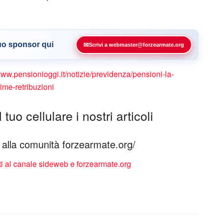
tuo sponsor qui
✉
Scrivi a webmaster@forzearmate.org
www.pensionioggi.it/notizie/previdenza/pensioni-la-
ime-retribuzioni
tuo cellulare i nostri articoli
ti alla comunità forzearmate.org/