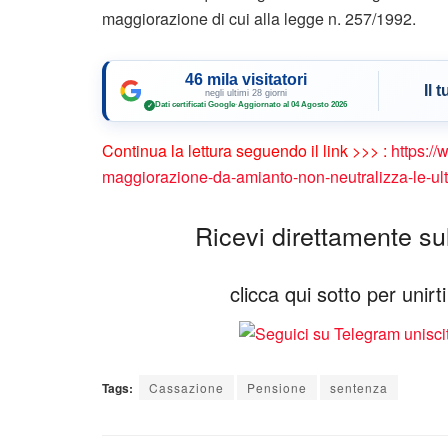
maggiorazione di cui alla legge n. 257/1992.
46 mila visitatori
Il 
negli ultimi 28 giorni
Dati certificati Google
·
Aggiornato al 04 Agosto 2026
✓
Continua la lettura seguendo il link >>> :
https://
maggiorazione-da-amianto-non-neutralizza-le-ult
Ricevi direttamente sul 
clicca qui sotto per unir
Tags:
Cassazione
Pensione
sentenza