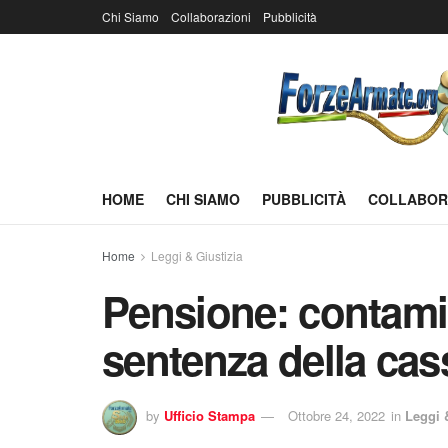
Chi Siamo
Collaborazioni
Pubblicità
HOME
CHI SIAMO
PUBBLICITÀ
COLLABOR
Home
Leggi & Giustizia
Pensione: contami
sentenza della cas
by
Ufficio Stampa
Ottobre 24, 2022
in
Leggi 