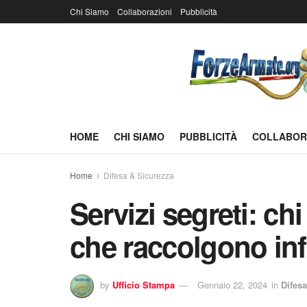
Chi Siamo
Collaborazioni
Pubblicità
HOME
CHI SIAMO
PUBBLICITÀ
COLLABOR
Home
Difesa & Sicurezza
Servizi segreti: ch
che raccolgono info
by
Ufficio Stampa
Gennaio 22, 2024
in
Difes