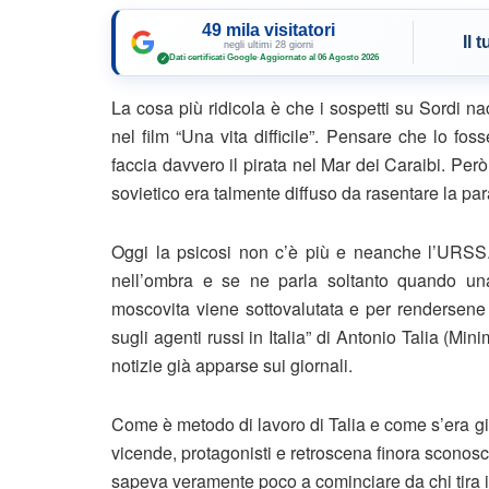
49 mila visitatori
Il 
negli ultimi 28 giorni
Dati certificati Google
·
Aggiornato al 06 Agosto 2026
✓
La cosa più ridicola è che i sospetti su Sordi na
nel film “Una vita difficile”. Pensare che lo f
faccia davvero il pirata nel Mar dei Caraibi. Però
sovietico era talmente diffuso da rasentare la pa
Oggi la psicosi non c’è più e neanche l’URSS.
nell’ombra e se ne parla soltanto quando una 
moscovita viene sottovalutata e per rendersene 
sugli agenti russi in Italia” di Antonio Talia (Min
notizie già apparse sui giornali.
Come è metodo di lavoro di Talia e come s’era già
vicende, protagonisti e retroscena finora sconosc
sapeva veramente poco a cominciare da chi tira i 