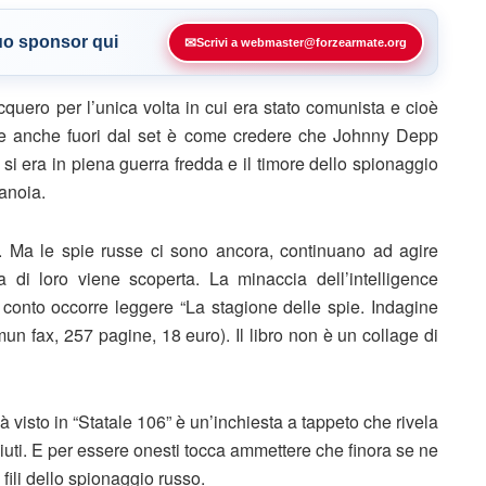
tuo sponsor qui
✉
Scrivi a webmaster@forzearmate.org
cquero per l’unica volta in cui era stato comunista e cioè
osse anche fuori dal set è come credere che Johnny Depp
 si era in piena guerra fredda e il timore dello spionaggio
ranoia.
 Ma le spie russe ci sono ancora, continuano ad agire
di loro viene scoperta. La minaccia dell’intelligence
conto occorre leggere “La stagione delle spie. Indagine
imun fax, 257 pagine, 18 euro). Il libro non è un collage di
 visto in “Statale 106” è un’inchiesta a tappeto che rivela
iuti. E per essere onesti tocca ammettere che finora se ne
fili dello spionaggio russo.