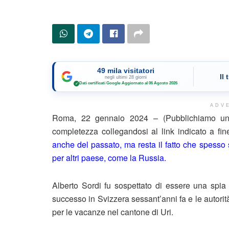
49 mila visitatori
Il
negli ultimi 28 giorni
Dati certificati Google
·
Aggiornato al 06 Agosto 2026
✓
ADV
Roma, 22 gennaio 2024 – (Pubblichiamo un e
completezza collegandosi al link indicato a fi
anche del passato, ma resta il fatto che spesso 
per altri paese, come la Russia.
Alberto Sordi fu sospettato di essere una spia 
successo in Svizzera sessant’anni fa e le autorit
per le vacanze nel cantone di Uri.