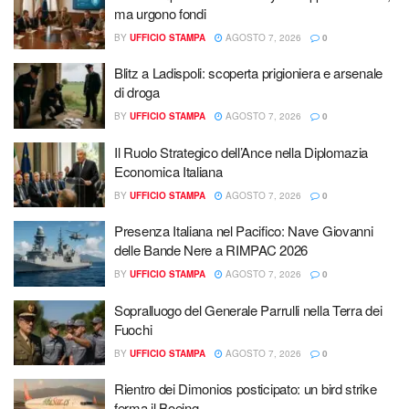
ma urgono fondi
BY
UFFICIO STAMPA
AGOSTO 7, 2026
0
Blitz a Ladispoli: scoperta prigioniera e arsenale
di droga
BY
UFFICIO STAMPA
AGOSTO 7, 2026
0
Il Ruolo Strategico dell’Ance nella Diplomazia
Economica Italiana
BY
UFFICIO STAMPA
AGOSTO 7, 2026
0
Presenza Italiana nel Pacifico: Nave Giovanni
delle Bande Nere a RIMPAC 2026
BY
UFFICIO STAMPA
AGOSTO 7, 2026
0
Sopralluogo del Generale Parrulli nella Terra dei
Fuochi
BY
UFFICIO STAMPA
AGOSTO 7, 2026
0
Rientro dei Dimonios posticipato: un bird strike
ferma il Boeing