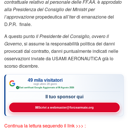
contrattuale relativo al personale delle FF.AA.
è
approdato
alla Presidenza del Consiglio dei Ministri per
l’approvazione
propedeutica all’iter di emanazione del
D.P.R. finale.
A questo punto
il Presidente del Consiglio, ovvero il
Governo
, si assume la responsabilità politica dei danni
provocati dal contratto, danni puntualmente indicati nelle
osservazioni inviate da USAMI AERONAUTICA già lo
scorso dicembre.
49 mila visitatori
negli ultimi 28 giorni
Dati certificati Google
·
Aggiornato al 06 Agosto 2026
✓
Il tuo sponsor qui
✉
Scrivi a webmaster@forzearmate.org
Continua la lettura seguendo il link >>> :