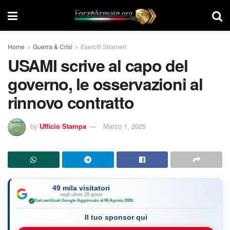
Home
Guerra & Crisi
Eserciti Stranieri
USAMI scrive al capo del
governo, le osservazioni al
rinnovo contratto
by
Ufficio Stampa
Marzo 1, 2025
49 mila visitatori
negli ultimi 28 giorni
Dati certificati Google
·
Aggiornato al 06 Agosto 2026
✓
Il tuo sponsor qui