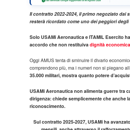
Dati certificati Google
·
Aggiornato al 06 Agosto 2026
✓
Il contratto 2022-2024, il primo negoziato dai 
resterà ricordato come uno dei peggiori degli u
Solo USAMi Aeronautica e ITAMIL Esercito han
accordo che non restituiva
dignità economica a
Oggi AMUS tenta di sminuire il divario economico e
comprendono più, ma i numeri non si piegano al
35.000 militari, mostra quanto potere d’acquis
USAMi Aeronautica non alimenta guerre tra cate
dirigenza: chiede semplicemente che anche la b
riconoscimento.
Sul contratto 2025-2027, USAMi ha avanzato 
mensili, anche attraverso il rafforzamento