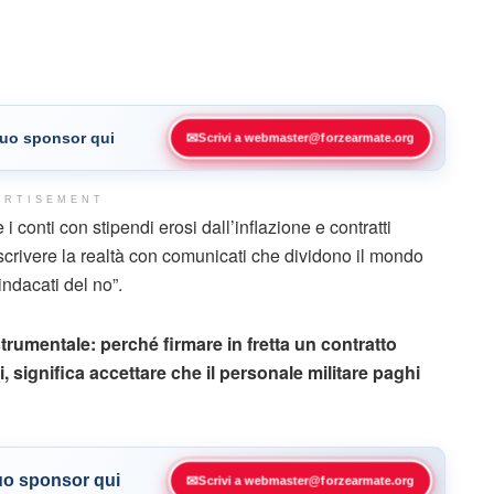
 tuo sponsor qui
✉
Scrivi a webmaster@forzearmate.org
ERTISEMENT
 i conti con stipendi erosi dall’inflazione e contratti
crivere la realtà con comunicati che dividono il mondo
indacati del no”.
mentale: perché firmare in fretta un contratto
, significa accettare che il personale militare paghi
tuo sponsor qui
✉
Scrivi a webmaster@forzearmate.org