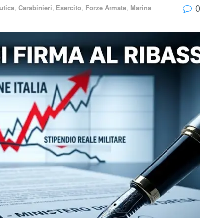
0
utica
,
Carabinieri
,
Esercito
,
Forze Armate
,
Marina