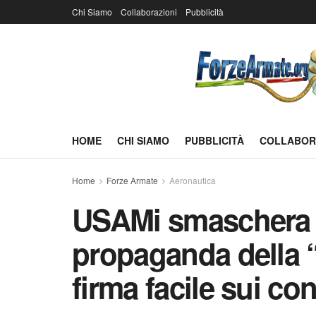
Chi Siamo
Collaborazioni
Pubblicità
HOME
CHI SIAMO
PUBBLICITÀ
COLLABOR
Home
Forze Armate
Aeronautica
USAMi smaschera 
propaganda della “
firma facile sui con