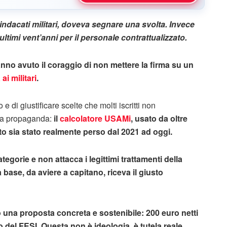
sindacati militari, doveva segnare una svolta. Invece
ltimi vent’anni per il personale contrattualizzato.
no avuto il coraggio di non mettere la firma su un
i militari
.
 di giustificare scelte che molti iscritti non
la propaganda:
il
calcolatore USAMi
, usato da oltre
to sia stato realmente perso dal 2021 ad oggi.
gorie e non attacca i legittimi trattamenti della
ase, da aviere a capitano, riceva il giusto
una proposta concreta e sostenibile: 200 euro netti
 del FESI. Questa non è ideologia, è tutela reale.