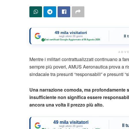
49 mila visitatori
Il
negli ultimi 28 giorni
Dati certificati Google
·
Aggiornato al 06 Agosto 2026
✓
ADV
Mentre i militari contrattualizzati continuano a fare
sempre più poveri, AMUS Aeronautica prova a ris
sindacale tra presunti “responsabili” e presunti “s
Una narrazione comoda, ma profondamente stru
insufficiente non significa essere responsabili
ancora una volta il prezzo più alto.
49 mila visitatori
Il 
negli ultimi 28 giorni