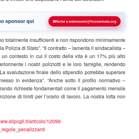
tuo sponsor qui
✉
Scrivi a webmaster@forzearmate.org
o totalmente insufficienti e non rispondono minimamente
la Polizia di Stato”. “Il contratto – lamenta il sindacalista –
 un contesto in cui il costo della vita è un 17% più alto
eriormente i nostri poliziotti e le loro famiglie, rendendo
 La svalutazione finale dello stipendio potrebbe superare
esso in evidenza”. “Anche sotto il profilo normativo –
orando richieste fondamentali come il pagamento mensile
nizione di limiti per l’orario di lavoro. La nostra lotta non
www.silpcgil.it/articolo/12099-
regole_penalizzanti