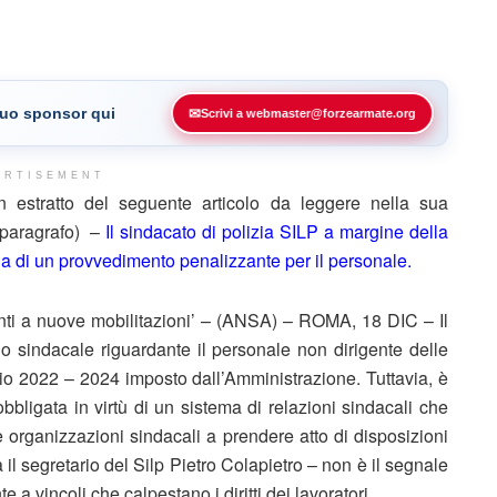
 tuo sponsor qui
✉
Scrivi a webmaster@forzearmate.org
ERTISEMENT
estratto del seguente articolo da leggere nella sua
e paragrafo) –
Il sindacato di polizia SILP a margine della
rla di un provvedimento penalizzante per il personale.
‘Pronti a nuove mobilitazioni’ – (ANSA) – ROMA, 18 DIC – Il
rdo sindacale riguardante il personale non dirigente delle
nnio 2022 – 2024 imposto dall’Amministrazione. Tuttavia, è
bbligata in virtù di un sistema di relazioni sindacali che
e organizzazioni sindacali a prendere atto di disposizioni
 il segretario del Silp Pietro Colapietro – non è il segnale
 a vincoli che calpestano i diritti dei lavoratori.