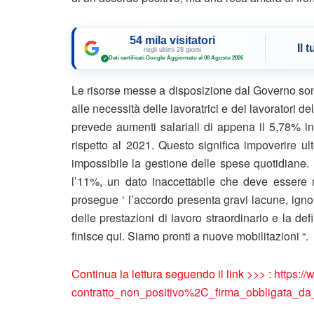
54 mila visitatori
Il 
negli ultimi 28 giorni
Dati certificati Google
·
Aggiornato al 08 Agosto 2026
✓
Le risorse messe a disposizione dal Governo son
alle necessità delle lavoratrici e dei lavoratori del
prevede aumenti salariali di appena il 5,78% in
rispetto al 2021. Questo significa impoverire ult
impossibile la gestione delle spese quotidiane.
l’11%, un dato inaccettabile che deve essere m
prosegue ‘ l’accordo presenta gravi lacune, ign
delle prestazioni di lavoro straordinario e la defi
finisce qui. Siamo pronti a nuove mobilitazioni “.
Continua la lettura seguendo il link >>> :
https://
contratto_non_positivo%2C_firma_obbligata_da_