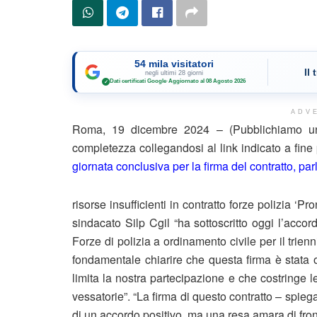
54 mila visitatori
Il
negli ultimi 28 giorni
Dati certificati Google
·
Aggiornato al 08 Agosto 2026
✓
ADV
Roma, 19 dicembre 2024 – (Pubblichiamo un 
completezza collegandosi al link indicato a fin
giornata conclusiva per la firma del contratto, pa
risorse insufficienti in contratto forze polizia 
sindacato Silp Cgil “ha sottoscritto oggi l’acco
Forze di polizia a ordinamento civile per il trie
fondamentale chiarire che questa firma è stata o
limita la nostra partecipazione e che costringe l
vessatorie”. “La firma di questo contratto – spiega
di un accordo positivo, ma una resa amara di fronte