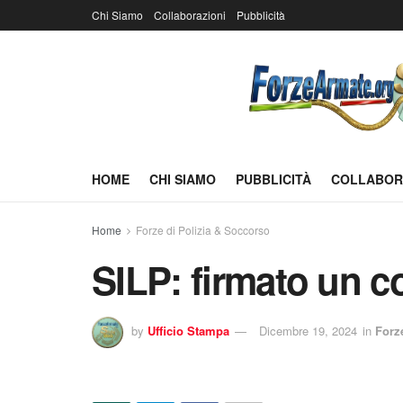
Chi Siamo
Collaborazioni
Pubblicità
HOME
CHI SIAMO
PUBBLICITÀ
COLLABOR
Home
Forze di Polizia & Soccorso
SILP: firmato un c
by
Ufficio Stampa
Dicembre 19, 2024
in
Forz