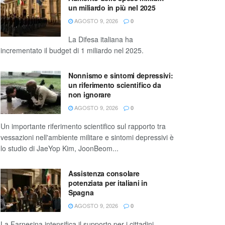
un miliardo in più nel 2025
AGOSTO 9, 2026
0
La Difesa italiana ha
incrementato il budget di 1 miliardo nel 2025.
Nonnismo e sintomi depressivi:
un riferimento scientifico da
non ignorare
AGOSTO 9, 2026
0
Un importante riferimento scientifico sul rapporto tra
vessazioni nell'ambiente militare e sintomi depressivi è
lo studio di JaeYop Kim, JoonBeom...
Assistenza consolare
potenziata per italiani in
Spagna
AGOSTO 9, 2026
0
La Farnesina intensifica il supporto per i cittadini