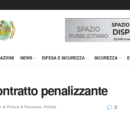
AZIONI
NEWS
DIFESA E SICUREZZA
SICUREZZA
E
ontratto penalizzante
0
e di Polizia & Soccorso
,
Polizia