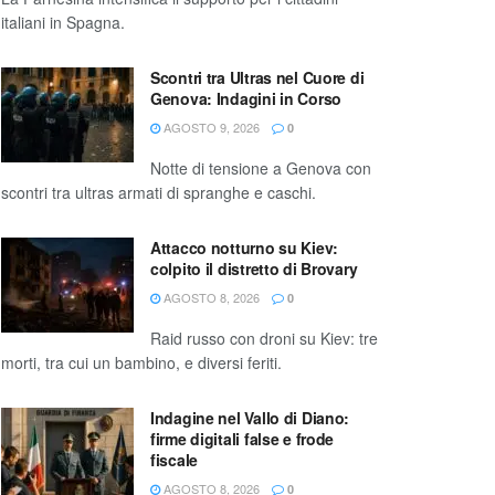
italiani in Spagna.
Scontri tra Ultras nel Cuore di
Genova: Indagini in Corso
AGOSTO 9, 2026
0
Notte di tensione a Genova con
scontri tra ultras armati di spranghe e caschi.
Attacco notturno su Kiev:
colpito il distretto di Brovary
AGOSTO 8, 2026
0
Raid russo con droni su Kiev: tre
morti, tra cui un bambino, e diversi feriti.
Indagine nel Vallo di Diano:
firme digitali false e frode
fiscale
AGOSTO 8, 2026
0