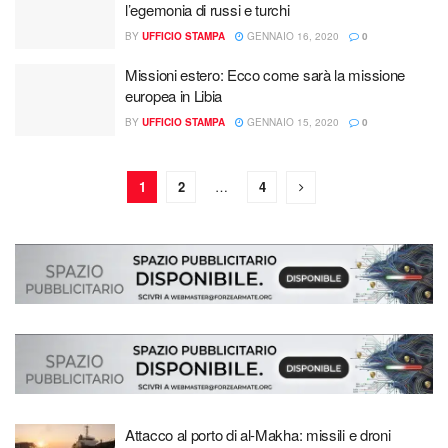
l’egemonia di russi e turchi
BY
UFFICIO STAMPA
GENNAIO 16, 2020
0
Missioni estero: Ecco come sarà la missione
europea in Libia
BY
UFFICIO STAMPA
GENNAIO 15, 2020
0
1
2
…
4
Attacco al porto di al-Makha: missili e droni