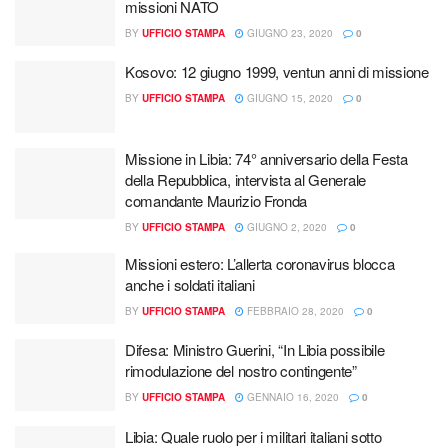
missioni NATO
BY
UFFICIO STAMPA
GIUGNO 23, 2020
0
Kosovo: 12 giugno 1999, ventun anni di missione
BY
UFFICIO STAMPA
GIUGNO 15, 2020
0
Missione in Libia: 74° anniversario della Festa
della Repubblica, intervista al Generale
comandante Maurizio Fronda
BY
UFFICIO STAMPA
GIUGNO 2, 2020
0
Missioni estero: L’allerta coronavirus blocca
anche i soldati italiani
BY
UFFICIO STAMPA
FEBBRAIO 28, 2020
0
Difesa: Ministro Guerini, “In Libia possibile
rimodulazione del nostro contingente”
BY
UFFICIO STAMPA
GENNAIO 16, 2020
0
Libia: Quale ruolo per i militari italiani sotto