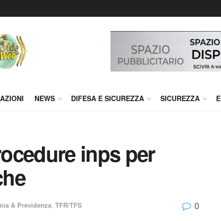
AZIONI
NEWS
DIFESA E SICUREZZA
SICUREZZA
E
ocedure inps per
che
0
ia & Previdenza
,
TFR/TFS