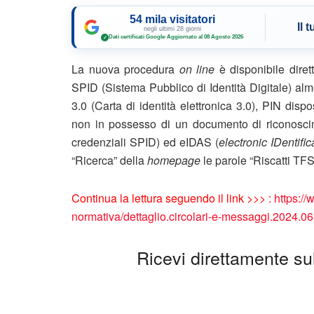
54 mila visitatori
Il 
negli ultimi 28 giorni
Dati certificati Google
·
Aggiornato al 08 Agosto 2026
✓
La nuova procedura
on line
è disponibile diret
SPID (Sistema Pubblico di Identità Digitale) al
3.0 (Carta di identità elettronica 3.0), PIN disposi
non in possesso di un documento di riconoscimen
credenziali SPID) ed eIDAS (
electronic IDentifi
“Ricerca” della
homepage
le parole “Riscatti TF
Continua la lettura seguendo il link >>> :
https://
normativa/dettaglio.circolari-e-messaggi.2024
Ricevi direttamente sul 