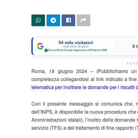
54 mila visitatori
Il
negli ultimi 28 giorni
Dati certificati Google
·
Aggiornato al 08 Agosto 2026
✓
ADV
Roma, 18 giugno 2024 – (Pubblichiamo un e
completezza collegandosi al link indicato a fin
telematica per inoltrare le domande per i riscatti degl
Con il presente messaggio si comunica che, ne
dell’INPS, è disponibile la nuova procedura che con
Amministrazioni statali), l’inoltro delle domande te
servizio (TFS) e del trattamento di fine rapporto 