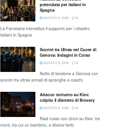
potenziata per italiani in
Spagna
AGOSTO 9, 2026
0
La Farnesina intensifica il supporto per i cittadini
italiani in Spagna.
Scontri tra Ultras nel Cuore di
Genova: Indagini in Corso
AGOSTO 9, 2026
0
Notte di tensione a Genova con
scontri tra ultras armati di spranghe e caschi.
Attacco notturno su Kiev:
colpito il distretto di Brovary
AGOSTO 8, 2026
0
Raid russo con droni su Kiev: tre
morti, tra cui un bambino, e diversi feriti.