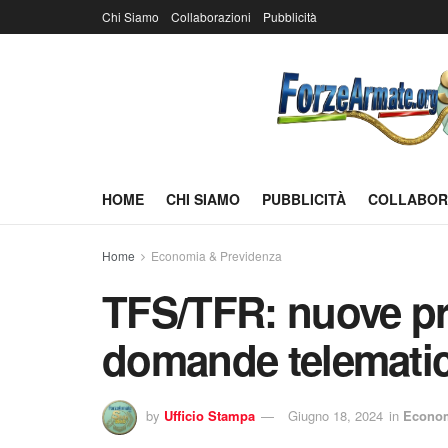
Chi Siamo
Collaborazioni
Pubblicità
HOME
CHI SIAMO
PUBBLICITÀ
COLLABOR
Home
Economia & Previdenza
TFS/TFR: nuove pr
domande telemati
by
Ufficio Stampa
Giugno 18, 2024
in
Econom