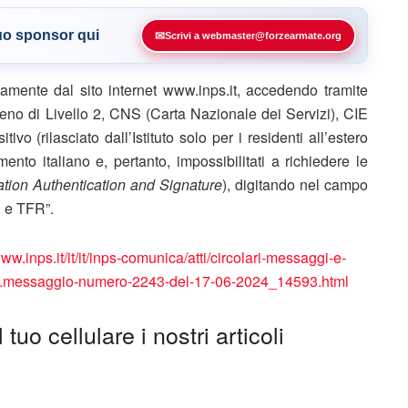
tuo sponsor qui
✉
Scrivi a webmaster@forzearmate.org
tamente dal sito internet www.inps.it, accedendo tramite
meno di Livello 2, CNS (Carta Nazionale dei Servizi), CIE
tivo (rilasciato dall’Istituto solo per i residenti all’estero
to italiano e, pertanto, impossibilitati a richiedere le
cation Authentication and Signature
), digitando nel campo
S e TFR”.
www.inps.it/it/it/inps-comunica/atti/circolari-messaggi-e-
.06.messaggio-numero-2243-del-17-06-2024_14593.html
tuo cellulare i nostri articoli