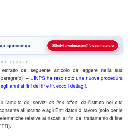
 tuo sponsor qui
✉
Scrivi a webmaster@forzearmate.org
ERTISEMENT
stratto del seguente articolo da leggere nella sua
e paragrafo) –
L’INPS ha reso noto una nuova procedura
i anni ai fini del tfr e tfr, ecco i dettagli.
ll’ambito dei servizi
on line
offerti dall’Istituto nel sito
sente all’iscritto e agli Enti datori di lavoro (solo per le
lematiche relative ai riscatti ai fini del trattamento di fine
(TFR).