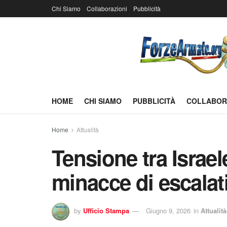
Chi Siamo
Collaborazioni
Pubblicità
HOME
CHI SIAMO
PUBBLICITÀ
COLLABOR
Home
Attualità
Tensione tra Israele
minacce di escalat
by
Ufficio Stampa
Giugno 9, 2026
in
Attualità