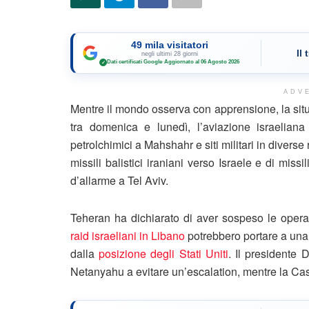
49 mila visitatori
Il
negli ultimi 28 giorni
Dati certificati Google
·
Aggiornato al 06 Agosto 2026
✓
ADV
Mentre il mondo osserva con apprensione, la situa
tra domenica e lunedì, l’aviazione israeliana h
petrolchimici a Mahshahr e siti militari in diverse 
missili balistici iraniani verso Israele e di mis
d’allarme a Tel Aviv.
Teheran ha dichiarato di aver sospeso le operazi
raid israeliani in Libano
potrebbero portare a una 
dalla
posizione degli Stati Uniti
. Il presidente
Netanyahu a evitare un’escalation, mentre la Cas