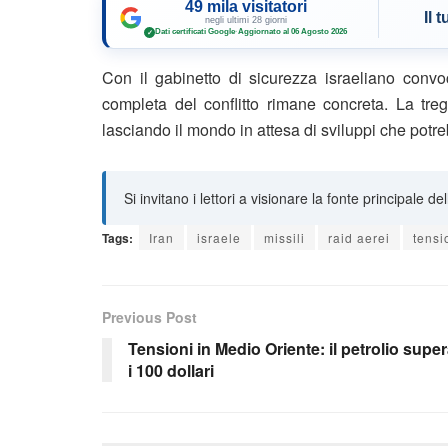
49 mila visitatori
Il 
negli ultimi 28 giorni
Dati certificati Google
·
Aggiornato al 06 Agosto 2026
✓
Con il gabinetto di sicurezza israeliano convoca
completa del conflitto rimane concreta. La tr
lasciando il mondo in attesa di sviluppi che potre
Si invitano i lettori a visionare la fonte principale de
Tags:
Iran
israele
missili
raid aerei
tensi
Previous Post
Tensioni in Medio Oriente: il petrolio supe
i 100 dollari