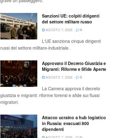
grave un passeggero.
Sanzioni UE: colpiti dirigenti
del settore militare russo
AGOSTO 7, 2026
0
L'UE sanziona cinque dirigenti
russi del settore militare-industriale.
Approvato il Decreto Giustizia e
Migranti: Riforme e Sfide Aperte
AGOSTO 7, 2026
0
La Camera approva il decreto
giustizia e migranti: riforme forensi e sfide sui flussi
migratori.
Attacco ucraino a hub logistico
in Russia: evacuati 800
dipendenti
AGOSTO 7, 2026
0