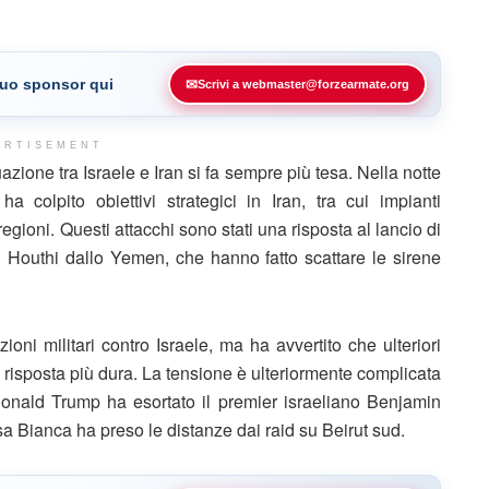
 tuo sponsor qui
✉
Scrivi a webmaster@forzearmate.org
ERTISEMENT
zione tra Israele e Iran si fa sempre più tesa. Nella notte
a colpito obiettivi strategici in Iran, tra cui impianti
regioni. Questi attacchi sono stati una risposta al lancio di
sili Houthi dallo Yemen, che hanno fatto scattare le sirene
oni militari contro Israele, ma ha avvertito che ulteriori
risposta più dura. La tensione è ulteriormente complicata
 Donald Trump ha esortato il premier israeliano Benjamin
a Bianca ha preso le distanze dai raid su Beirut sud.